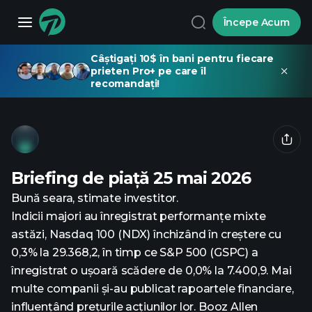
Începe Acum
Câștigați 10$ în bani pentru fiecare
prieten Pro+ pe care îl
recomandați!
Briefing de piață 25 mai 2026
Bună seara, stimate investitor.
Indicii majori au înregistrat performanțe mixte
astăzi, Nasdaq 100 (NDX) închizând în creștere cu
0,3% la 29.368,2, în timp ce S&P 500 (GSPC) a
înregistrat o ușoară scădere de 0,0% la 7.400,9. Mai
multe companii și-au publicat rapoartele financiare,
influențând prețurile acțiunilor lor. Booz Allen