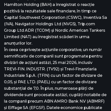
Hamilton Holding (BAH) a înregistrat o reacție
pozitivă la rezultatele sale financiare, în timp ce
Capital Southwest Corporation (CSWC), Inventiva Sa
(IVA), Navigator Holdings Ltd (NVGS), Trip.com
Group Ltd ADR (TCOM) și Nordic American Tankers
Limited (NAT) au înregistrat scăderi în urma
anunțurilor lor.
În ceea ce privește acțiunile corporative, un număr
semnificativ de companii sunt programate pentru
divizări de acțiuni astăzi, 25 mai 2026, inclusiv
TREVI-FIN. INDUSTR. (TV92) și Trevi-Finanziaria
Industriale S.p.A. (TFIN) cu un factor de divizare de
0,05, și PAE LTD. (PAEL) cu un factor de divizare
substanțial de 7,0. În plus, numeroase plăți de
dividende sunt procesate astăzi, cu plăți notabile de
la companii precum ABN AMRO Bank N.V (ABMRF)
și Eiffage SA (EFGSF). Datele economice publicate