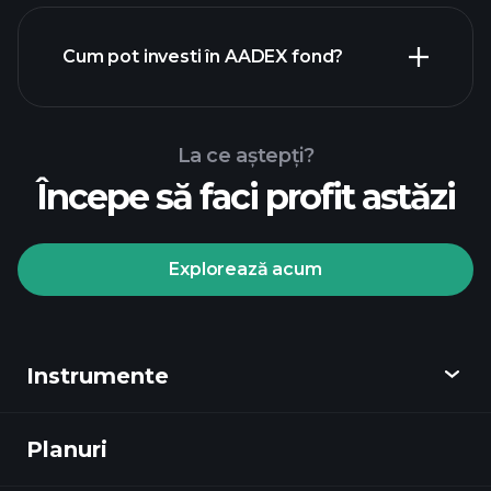
Cum pot investi în AADEX fond?
La ce aștepți?
Începe să faci profit astăzi
Explorează acum
Playtrade
Tournaments
broker
Instrumente
recomandat
Planuri
Descoperă