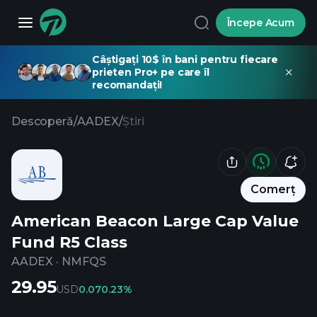
Începe Acum
Câștigați 10$ în bani pentru fiecare
prieten Pro+ pe care îl
recomandați!
Descoperă
/
AADEX
/
Știri
Comerț
American Beacon Large Cap Value
Fund R5 Class
AADEX
·
NMFQS
29.95
USD
0.07
0.23%