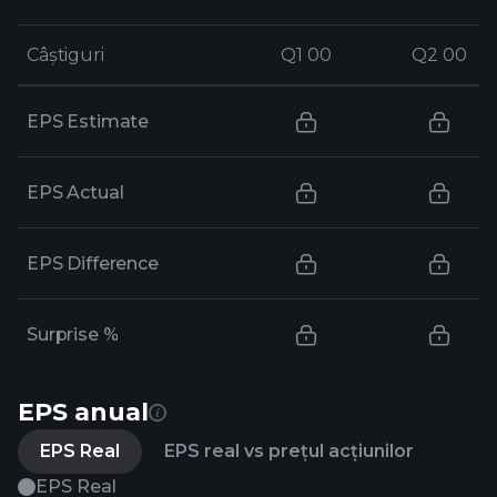
Câștiguri
Câștiguri
Q1 00
Q1 00
Q2 00
Q2 00
EPS Estimate
EPS Actual
EPS Difference
Surprise %
EPS anual
EPS Real
EPS real vs prețul acțiunilor
EPS Real