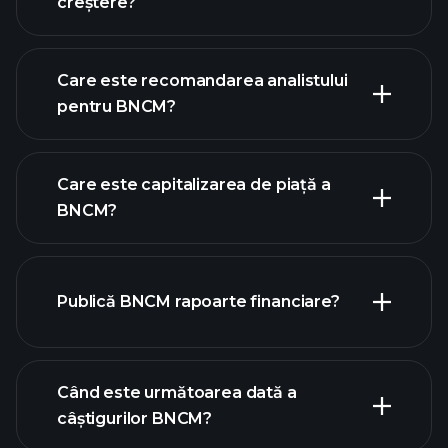
creștere?
Care este recomandarea analistului
pentru BNCM?
graficul BNCM
Care este capitalizarea de piață a
BNCM?
Publică BNCM rapoarte financiare?
lista noastră de acțiuni
finanțele BNCM
Când este următoarea dată a
câștigurilor BNCM?