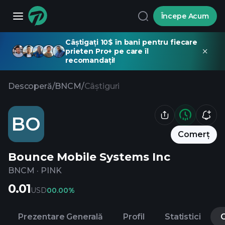
Începe Acum
Câștigați 10$ în bani pentru fiecare
prieten Pro+ pe care îl
recomandați!
Descoperă
/
BNCM
/
Câștiguri
BO
Comerț
Bounce Mobile Systems Inc
BNCM
·
PINK
0.01
USD
0
0.00%
Prezentare Generală
Profil
Statistici
C