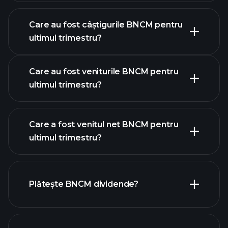
Care au fost câștigurile BNCM pentru
calendarului de
ultimul trimestru?
câștiguri
Care au fost veniturile BNCM pentru
ultimul trimestru?
Care a fost venitul net BNCM pentru
ultimul trimestru?
câștigurile BNCM
rapoartele
financiare BNCM
Plătește BNCM dividende?
rapoartele financiare BNCM