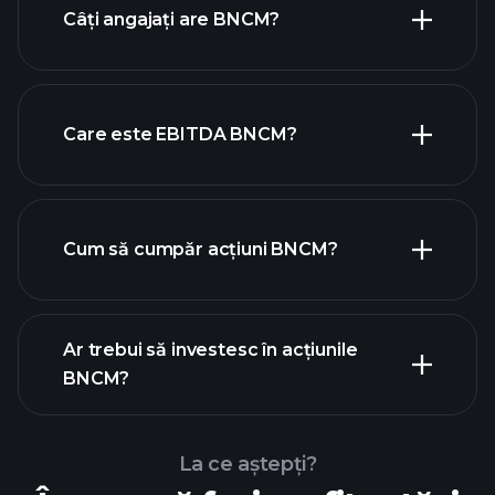
Câți angajați are BNCM?
acțiuni cu dividende mari
Care este EBITDA BNCM?
cei mai mari angajatori
Cum să cumpăr acțiuni BNCM?
rapoartele financiare
Ar trebui să investesc în acțiunile
BNCM?
La ce aștepți?