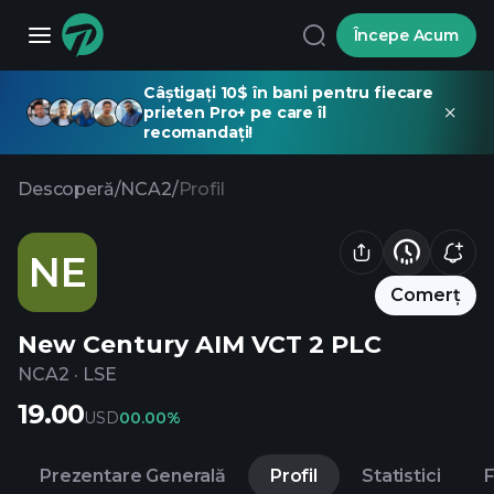
Începe Acum
Câștigați 10$ în bani pentru fiecare
prieten Pro+ pe care îl
recomandați!
Descoperă
/
NCA2
/
Profil
NE
Comerț
New Century AIM VCT 2 PLC
NCA2
·
LSE
19.00
USD
0
0.00%
Prezentare Generală
Profil
Statistici
F