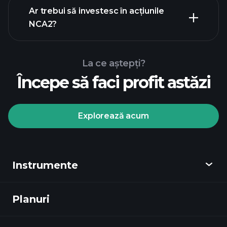
rapoartele financiare
Ar trebui să investesc în acțiunile
NCA2?
La ce aștepți?
Începe să faci profit astăzi
Turneele
Playtrade
broker
recomandat
Explorează acum
Instrumente
Turneele Playtrade
informații
zilnice de piață alimentate de AI
Planuri
Descoperă
ale experților
Portofoliile miliardarilor
Playtrade