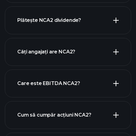
câștigurile
rapoartele financiare NCA2
NCA2
Plătește NCA2 dividende?
rapoartele financiare
NCA2
Câți angajați are NCA2?
Care este EBITDA NCA2?
cei mai mari angajatori
Cum să cumpăr acțiuni NCA2?