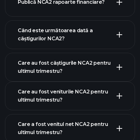
Publică NCA2 rapoarte financiare?
lista noastră de acțiuni
finanțele NCA2
Când este următoarea dată a
câștigurilor NCA2?
Care au fost câștigurile NCA2 pentru
calendarului de
ultimul trimestru?
câștiguri
Care au fost veniturile NCA2 pentru
ultimul trimestru?
Care a fost venitul net NCA2 pentru
ultimul trimestru?