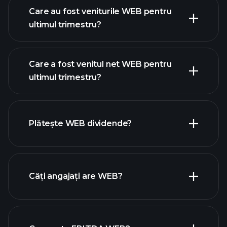
Care au fost veniturile WEB pentru
ultimul trimestru?
Care a fost venitul net WEB pentru
ultimul trimestru?
câștigurile WEB
rapoartele financiare WEB
Plătește WEB dividende?
rapoartele
financiare WEB
Câți angajați are WEB?
acțiuni cu dividende mari