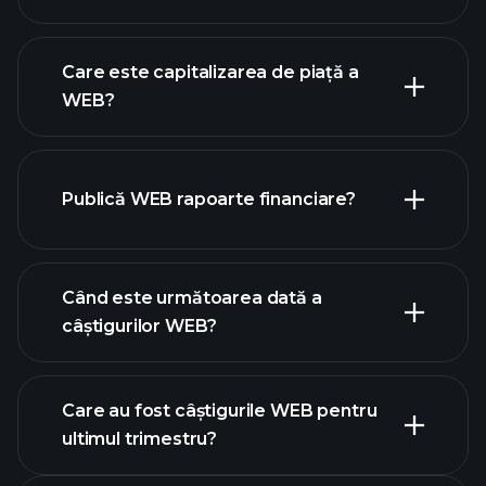
graficul WEB
Care este capitalizarea de piață a
WEB?
Publică WEB rapoarte financiare?
lista noastră de acțiuni
finanțele WEB
Când este următoarea dată a
câștigurilor WEB?
Care au fost câștigurile WEB pentru
calendarului de
ultimul trimestru?
câștiguri