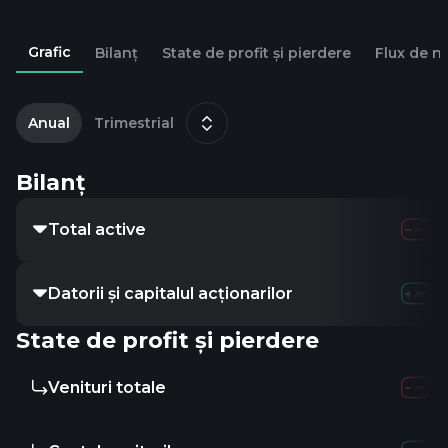
Grafic
Bilanț
State de profit și pierdere
Flux de n
1
m
Anual
Trimestrial
Bilanț
Total active
Datorii și capitalul acționarilor
State de profit și pierdere
Venituri totale