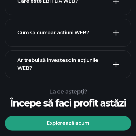
Care este EBITDA WEB?
cei mai mari angajatori
Cum să cumpăr acțiuni WEB?
rapoartele financiare
Ar trebui să investesc în acțiunile
WEB?
La ce aștepți?
Începe să faci profit astăzi
Turneele
Playtrade
broker
recomandat
Explorează acum