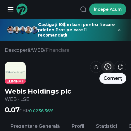
Începe Acum
Câștigați 10$ în bani pentru fiecare
prieten Pro+ pe care îl
recomandați!
Descoperă
/
WEB
/
Financiare
Comerț
ELIMINAT
Webis Holdings plc
WEB
·
LSE
0.07
GBP
0.02
36.36%
Prezentare Generală
Profil
Statistici
C