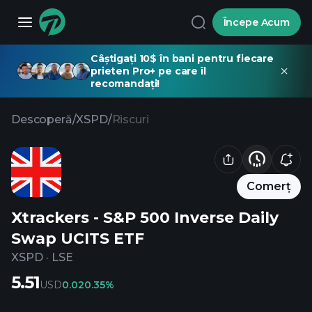
Începe Acum
Câștigați 10$ în bani pentru fiecare
prieten Pro+ pe care îl
recomandați!
Descoperă
/
XSPD
/
Riscuri
Comerț
Xtrackers - S&P 500 Inverse Daily
Swap UCITS ETF
XSPD
·
LSE
5.51
USD
0.02
0.35%