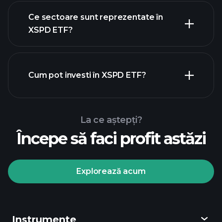
holdings
Ce sectoare sunt reprezentate în
holdings
XSPD ETF?
Cum pot investi în XSPD ETF?
La ce aștepți?
Începe să faci profit astăzi
Explorează acum
Playtrade Tournaments
broker recomandat
Instrumente