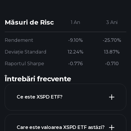
Măsuri de Risc
1 An
3 Ani
Rendement
-9.10%
-25.70%
Deviație Standard
12.24%
13.87%
Raportul Sharpe
-0.776
-0.710
Întrebări frecvente
Ce este XSPD ETF?
Care este valoarea XSPD ETF astăzi?