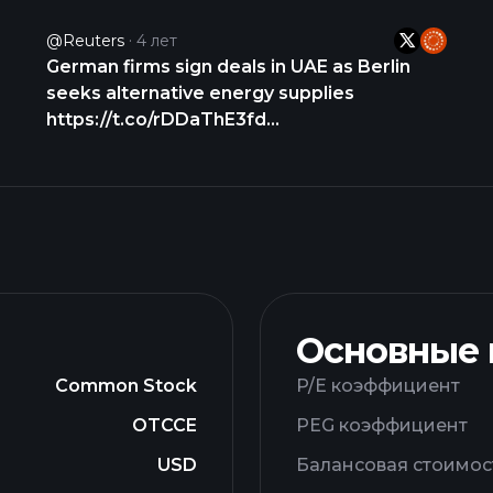
@Reuters
4 лет
German firms sign deals in UAE as Berlin
seeks alternative energy supplies
https://t.co/rDDaThE3fd
https://t.co/wAgGPRWqgA
Основные
Common Stock
P/E коэффициент
OTCCE
PEG коэффициент
USD
Балансовая стоимос