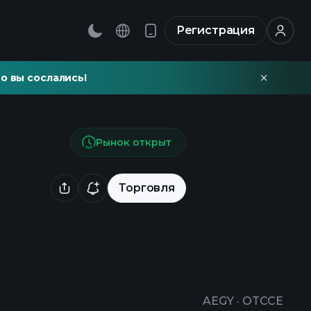
Регистрация
о вы сослались!
Рынок открыт
Торговля
AEGY
·
OTCCE