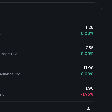
1.26
0.00%
c
7.55
0.00%
urope N.V
11.98
0.00%
lliance Inc
1.96
-1.75%
Inc
2.11