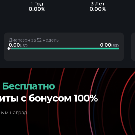
1 Год
3 Лет
0.00%
0.00%
Диапазон за 52 недель
0.00
0.00
USD
USD
 Бесплатно
иты с бонусом 100%
ным наград.