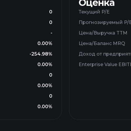
Оценка
0
Текущий P/E
0
Прогнозируемый P/
-
Цена/Выручка TTM
0.00%
Цена/Баланс MRQ
-254.98%
Доход от предприят
0.00%
Enterprise Value EBI
0
0.00%
0
0.00%