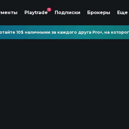
1
ументы
Playtrade
Подписки
Брокеры
Еще
отайте 10$ наличными за каждого друга Pro+, на которог