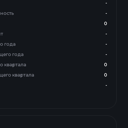
-
ность
-
0
ит
-
о года
-
щего года
-
о квартала
0
щего квартала
0
-