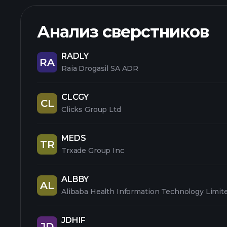
Анализ сверстников
RADLY
RA
Raia Drogasil SA ADR
CLCGY
CL
Clicks Group Ltd
MEDS
TR
Trxade Group Inc
ALBBY
AL
Alibaba Health Information Technology Limit
JDHIF
JD