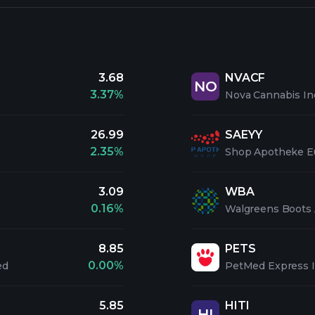
3.68
NVACF
NO
3.37%
Nova Cannabis In
26.99
SAEYY
2.35%
Shop Apotheke E
3.09
WBA
0.16%
Walgreens Boots A
8.85
PETS
0.00%
ed
PetMed Express 
5.85
HITI
HI