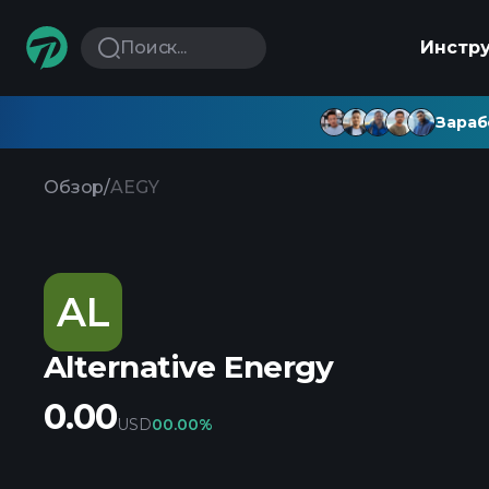
Поиск...
Инстр
Зараб
Обзор
/
AEGY
AL
Alternative Energy
0.00
USD
0
0.00%