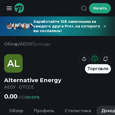
Начать
Заработайте 10$ наличными за
каждого друга Pro+, на которого
вы сослались!
Обзор
/
AEGY
/
Доходы
AL
Торговля
Alternative Energy
AEGY
·
OTCCE
0.00
USD
0
0.00%
Обзор
Профиль
Статистика
Дохо