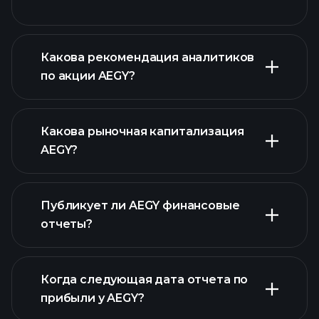
Какова рекомендация аналитиков
по акции AEGY?
AEGY графике
Какова рыночная капитализация
AEGY?
Публикует ли AEGY финансовые
наш список акций
отчеты?
финансовые отчеты AEGY
Когда следующая дата отчета по
прибыли у AEGY?