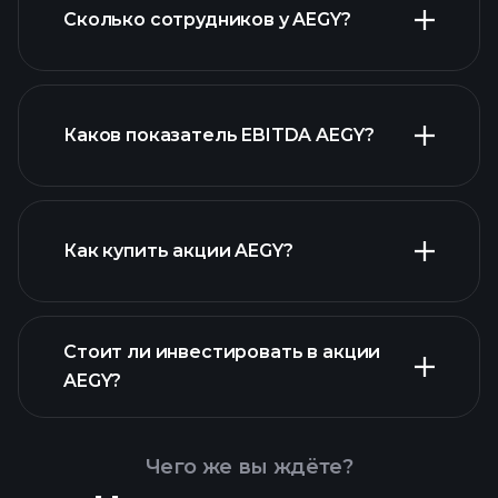
Сколько сотрудников у AEGY?
финансовых отчетах AEGY
акций с высокими
дивидендами
Каков показатель EBITDA AEGY?
крупнейших
работодателей
Как купить акции AEGY?
Стоит ли инвестировать в акции
финансовых отчетах AEGY
AEGY?
Чего же вы ждёте?