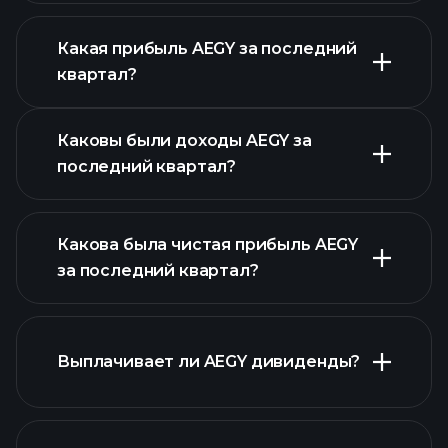
Какая прибыль AEGY за последний
Календарем
квартал?
отчетности
Каковы были доходы AEGY за
последний квартал?
Какова была чистая прибыль AEGY
за последний квартал?
прибыли AEGY
Выплачивает ли AEGY дивиденды?
финансовых отчетах AEGY