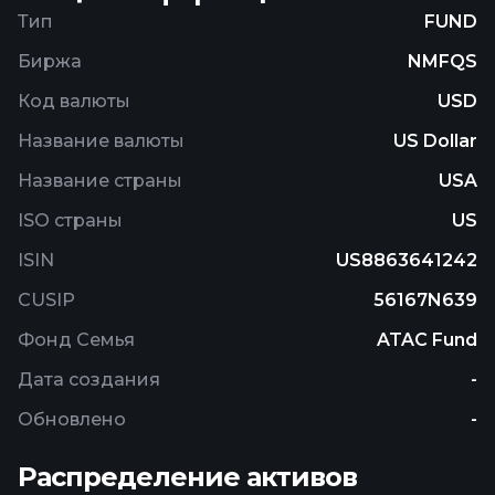
sectors (e.g., a large grouping of companies
Тип
FUND
operating within the market that share similar
Биржа
NMFQS
characteristics) or market segments (e.g., large,
medium, or small capitalization domestic and/or
Код валюты
USD
foreign companies).
Название валюты
US Dollar
Название страны
USA
ISO страны
US
ISIN
US8863641242
CUSIP
56167N639
Фонд Семья
ATAC Fund
Дата создания
-
Обновлено
-
Распределение активов