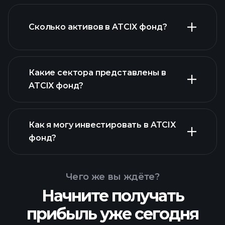
активов ATCIX фонд
Сколько активов в ATCIX фонд?
активов
ATCIX фонд
Какие сектора представлены в
активов ATCIX фонд
ATCIX фонд?
Как я могу инвестировать в ATCIX
фонд?
Чего же вы ждёте?
Начните получать
прибыль уже сегодня