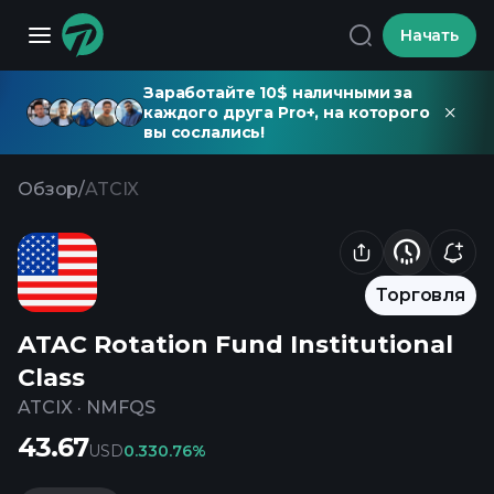
Начать
Заработайте 10$ наличными за
каждого друга Pro+, на которого
вы сослались!
Обзор
/
ATCIX
Торговля
ATAC Rotation Fund Institutional
Class
ATCIX
·
NMFQS
43.67
USD
0.33
0.76%