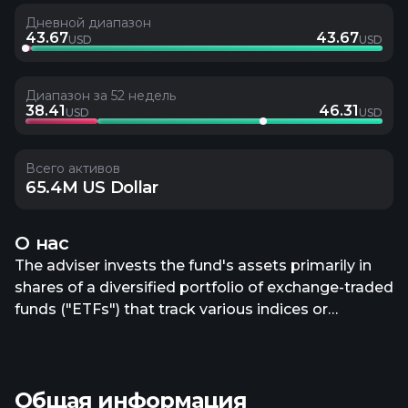
Дневной диапазон
43.67
43.67
USD
USD
Диапазон за 52 недель
38.41
46.31
USD
USD
Всего активов
65.4M US Dollar
О нас
The adviser invests the fund's assets primarily in
shares of a diversified portfolio of exchange-traded
funds ("ETFs") that track various indices or
multiples thereof, sometimes referred to
"underlying ETFs." These indices may track the
performance of the equity and/or fixed income
Общая информация
markets, in general, or the performance of specific