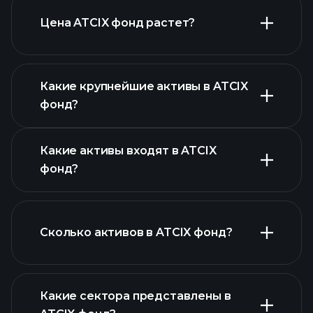
Цена ATCIX фонд растет?
расширенной диаграмме
Какие крупнейшие активы в ATCIX
фонд?
Какие активы входят в ATCIX
диаграмме ATCIX фонд
фонд?
активов ATCIX фонд
Сколько активов в ATCIX фонд?
активов
ATCIX фонд
Какие сектора представлены в
активов ATCIX фонд