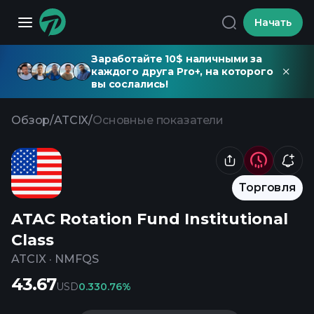
Начать
Заработайте 10$ наличными за
каждого друга Pro+, на которого
вы сослались!
Обзор
/
ATCIX
/
Основные показатели
Торговля
ATAC Rotation Fund Institutional
Class
ATCIX
·
NMFQS
43.67
USD
0.33
0.76%