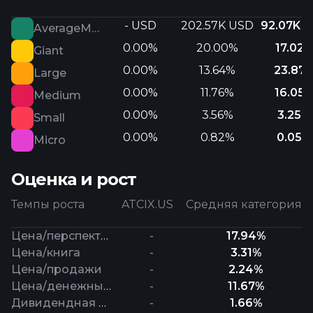
- USD
202.57K USD
92.07K 
AverageMarketCap
0.00%
20.00%
17.02
Giant
0.00%
13.64%
23.87
Large
0.00%
11.76%
16.05
Medium
0.00%
3.56%
3.25%
Small
0.00%
0.82%
0.05%
Micro
Оценка и рост
Темпы роста
ATCIX.US
Средняя категория
Цена/перспективная прибыль
-
17.94%
Цена/книга
-
3.31%
Цена/продажи
-
2.24%
Цена/денежный поток
-
11.67%
Дивидендная доходность
-
1.66%