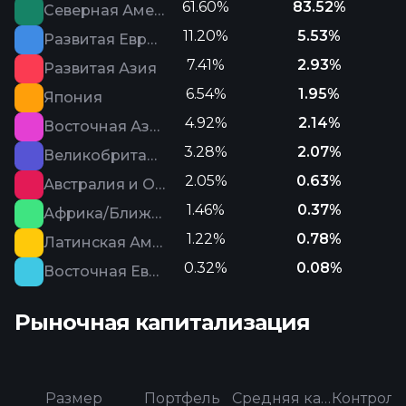
61.60%
83.52%
Северная Америка
11.20%
5.53%
Развитая Европа
7.41%
2.93%
Развитая Азия
6.54%
1.95%
Япония
4.92%
2.14%
Восточная Азия
3.28%
2.07%
Великобритания
2.05%
0.63%
Австралия и Океания
1.46%
0.37%
Африка/Ближний Восток
1.22%
0.78%
Латинская Америка
0.32%
0.08%
Восточная Европа
Рыночная капитализация
Размер
Портфель
Средняя категория