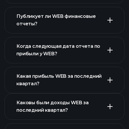
Публикует ли WEB финансовые
наш список
отчеты?
акций
финансовые отчеты WEB
Когда следующая дата отчета по
прибыли у WEB?
Какая прибыль WEB за последний
Календарем
квартал?
отчетности
Каковы были доходы WEB за
последний квартал?