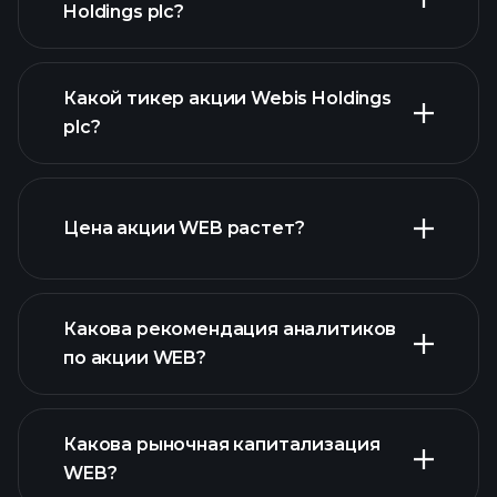
Holdings plc?
Какой тикер акции Webis Holdings
plc?
расширенном графике
Цена акции WEB растет?
Какова рекомендация аналитиков
по акции WEB?
WEB графике
Какова рыночная капитализация
WEB?