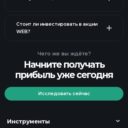
Стоит ли инвестировать в акции
финансовых отчетах WEB
WEB?
Чего же вы ждёте?
Начните получать
прибыль уже сегодня
Playtrade
Tournaments
рекомендуемого брокера
Исследовать сейчас
Инструменты