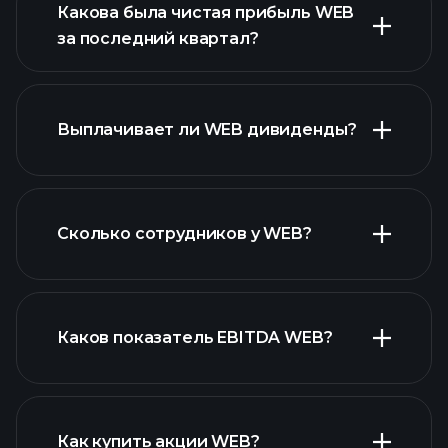
Какова была чистая прибыль WEB
за последний квартал?
прибыли WEB
Выплачивает ли WEB дивиденды?
финансовых отчетах WEB
финансовых отчетах WEB
Сколько сотрудников у WEB?
акций с высокими
дивидендами
Каков показатель EBITDA WEB?
крупнейших
работодателей
Как купить акции WEB?