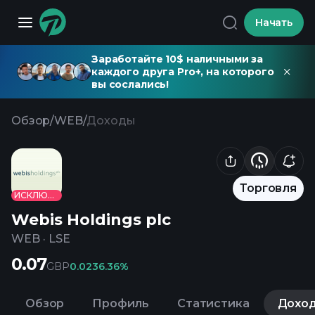
Начать
Заработайте 10$ наличными за
каждого друга Pro+, на которого
вы сослались!
Обзор
/
WEB
/
Доходы
Торговля
ИСКЛЮЧЕНО
Webis Holdings plc
WEB
·
LSE
0.07
GBP
0.02
36.36%
Обзор
Профиль
Статистика
Дохо