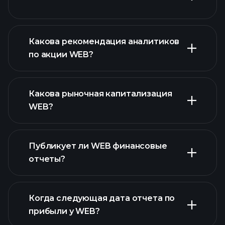
Какова рекомендация аналитиков
по акции WEB?
WEB графике
Какова рыночная капитализация
WEB?
Публикует ли WEB финансовые
наш список
отчеты?
акций
финансовые отчеты WEB
Когда следующая дата отчета по
прибыли у WEB?