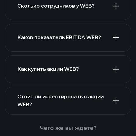
Сколько сотрудников у WEB?
акций с высокими
дивидендами
Каков показатель EBITDA WEB?
крупнейших
работодателей
Как купить акции WEB?
Стоит ли инвестировать в акции
финансовых отчетах WEB
WEB?
Чего же вы ждёте?