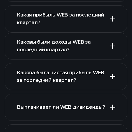
Какая прибыль WEB за последний
Календарем
квартал?
отчетности
Каковы были доходы WEB за
последний квартал?
Какова была чистая прибыль WEB
за последний квартал?
прибыли WEB
Выплачивает ли WEB дивиденды?
финансовых отчетах WEB
финансовых отчетах WEB