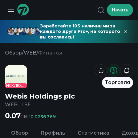
Начать
Заработайте 10$ наличными за
каждого друга Pro+, на которого
вы сослались!
Обзор
/
WEB
/
Финансы
Торговля
ИСКЛЮЧЕНО
Webis Holdings plc
WEB
·
LSE
0.07
GBP
0.02
36.36%
Обзор
Профиль
Статистика
Дохо