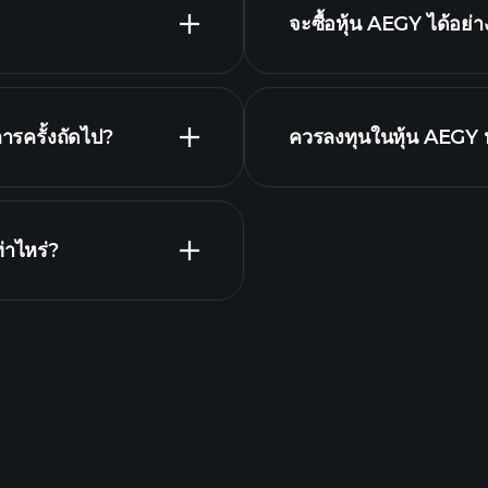
จะซื้อหุ้น AEGY ได้อย่
เงิน AEGY
ารครั้งถัดไป?
ควรลงทุนในหุ้น AEGY ห
โบรกเกอร์ที่แนะนำ
าร
่าไหร่?
P
ที่ขับเคลื่อนด้วย AI
Billionair