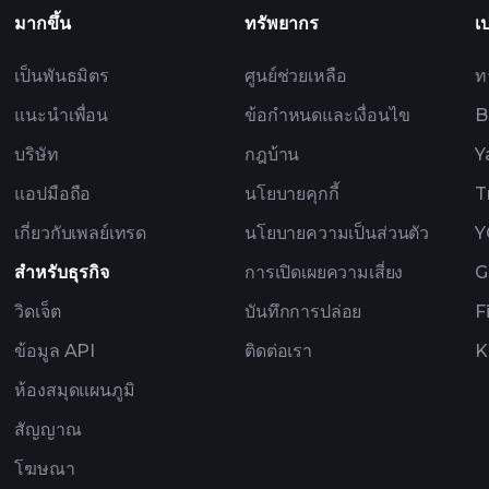
มากขึ้น
ทรัพยากร
เ
เป็นพันธมิตร
ศูนย์ช่วยเหลือ
ท
แนะนำเพื่อน
ข้อกำหนดและเงื่อนไข
B
บริษัท
กฎบ้าน
Y
แอปมือถือ
นโยบายคุกกี้
T
เกี่ยวกับเพลย์เทรด
นโยบายความเป็นส่วนตัว
Y
สำหรับธุรกิจ
การเปิดเผยความเสี่ยง
G
วิดเจ็ต
บันทึกการปล่อย
F
ข้อมูล API
ติดต่อเรา
K
ห้องสมุดแผนภูมิ
สัญญาณ
โฆษณา