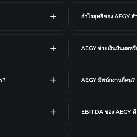
กำไรสุทธิของ AEGY สำห
กราฟขั้นสูง
รายงานทางการเ
AEGY จ่ายเงินปันผลหรื
หุ้นที่จ่ายเงินป
ร?
AEGY มีพนักงานกี่คน?
นายจ้างที่ใหญ
EBITDA ของ AEGY คื
รายชื่อหุ้นของเรา