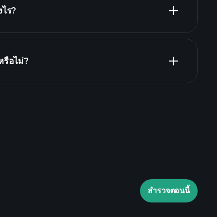
างไร?
รายงานทางการ
รือไม่?
Playtrade Tournaments
laytrade Tournaments
ข้อมูลตลาด
สำรวจตอนนี้
Watchlists
e Portfolios