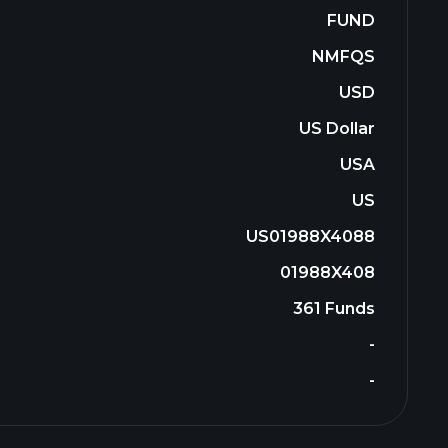
FUND
NMFQS
USD
US Dollar
USA
US
US01988X4088
01988X408
361 Funds
-
-