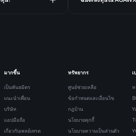
งทุน?
ฉันจะลงทุนใน AGAWX ก
โบรกเกอร์ที่แนะนำ
มากขึ้น
ทรัพยากร
เ
เป็นพันธมิตร
ศูนย์ช่วยเหลือ
ท
แนะนำเพื่อน
ข้อกำหนดและเงื่อนไข
B
บริษัท
กฎบ้าน
Y
แอปมือถือ
นโยบายคุกกี้
T
เกี่ยวกับเพลย์เทรด
นโยบายความเป็นส่วนตัว
Y