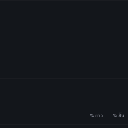
%
ยาว
%
สั้น