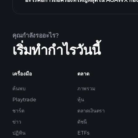
อะไรคือการถือครองที่ใหญ่ที่สุดใน AGAWX กอ
AGAWX กองทุน chart
คุณกำลังรออะไร?
เริ่มทำกำไรวันนี้
holdings
เครื่องมือ
ตลาด
ค้นพบ
ภาพรวม
Playtrade
หุ้น
ชาร์ต
ตลาดเงินตรา
ข่าว
ดัชนี
ปฏิทิน
ETFs