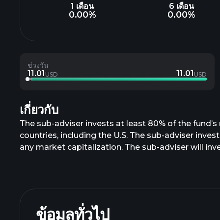
1 เดือน
6 เดือน
0.00%
0.00%
ช่วงวัน
11.01
11.01
USD
USD
เกี่ยวกับ
The sub-adviser invests at least 80% of the fund’s n
countries, including the U.S. The sub-adviser inves
any market capitalization. The sub-adviser will inve
their securities, or conduct a significant portion of 
ข้อมูลทั่วไป