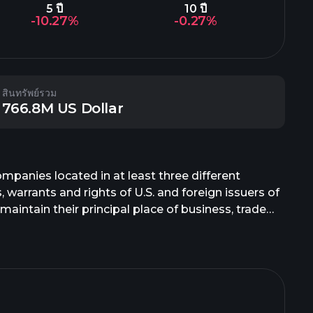
5 ปี
10 ปี
-10.27%
-0.27%
สินทรัพย์รวม
766.8M US Dollar
companies located in at least three different
 warrants and rights of U.S. and foreign issuers of
maintain their principal place of business, trade