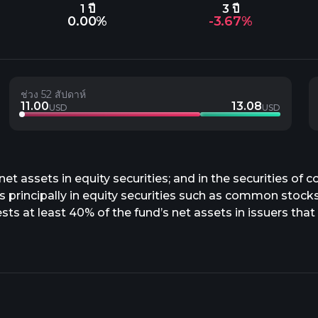
1 ปี
3 ปี
0.00%
-3.67%
ช่วง 52 สัปดาห์
11.00
13.08
USD
USD
et assets in equity securities; and in the securities of 
ts principally in equity securities such as common stocks,
sts at least 40% of the fund’s net assets in issuers that 
their principal business activities outside the U.S.