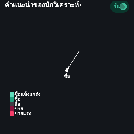
คำแนะนำของนักวิเคราะห์
non-life insurance products; residential property-
รั้น
related finance solutions; mortgages; vehicle and
asset finance products and services; cash, debit,
credit and prepaid cards; personal loans; corporate,
relationship, and transactional banking services;
mobile payments; and savings and investment
products and services. It also provides insurance
and financial advisory, stockbroking and portfolio
management, and trust administrative services. In
addition, the company offers trade and working
capital, cash management, payment, and liquidity
ซื้อ
products and solutions; and investment banking,
private equity and infrastructure investment, and
ซื้อแข็งแกร่ง
commercial property financing services. Further, it
ซื้อ
ถือ
provides broker-dealer trading in debt and equity
ขาย
securities; and solicitation, syndication, selling, and
ขายแรง
arranging of equity and debt products, as well as
financial, leasing, and management services. The
company was formerly known as Barclays Africa