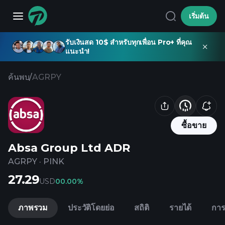
เริ่มต้น
รับเงินสด 10$ สำหรับทุกเพื่อน Pro+ ที่คุณ
แนะนำ!
ค้นพบ
/
AGRPY
ซื้อขาย
Absa Group Ltd ADR
AGRPY
·
PINK
27.29
USD
0
0.00%
ภาพรวม
ประวัติโดยย่อ
สถิติ
รายได้
การ