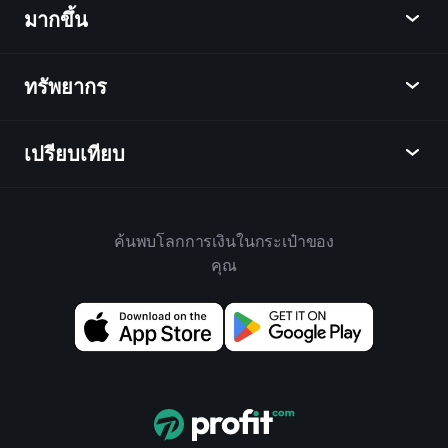
ข่าว
มากขึ้น
ภาพรวม
ปฏิทิน
หุ้น
ทรัพยากร
ศูนย์กลางการเรียนรู้
เป็นพันธมิตร
ตลาดเงินตรา
บทสรุปรายสัปดาห์
แนะนำเพื่อน
ดัชนี
เปรียบเทียบ
ศูนย์ช่วยเหลือ
เดสก์ท็อป
บริษัท
ETFs
ข้อกำหนดและเงื่อนไข
แอปมือถือ
กองทุน
ทางเลือก
กฎบ้าน
ค้นพบโลกการเงินในกระเป๋าของ
เกี่ยวกับเพลย์เทรด
สินค้า
Bloomberg
คุณ
นโยบายคุกกี้
สำหรับธุรกิจ
Yahoo Finance
นโยบายความเป็นส่วนตัว
วิดเจ็ต
TradingView
การเปิดเผยความเสี่ยง
ข้อมูล API
YCharts
บันทึกการปล่อย
ห้องสมุดแผนภูมิ
Google Finance
ติดต่อเรา