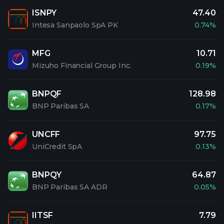
ISNPY
47.40
Intesa Sanpaolo SpA PK
0.74%
MFG
10.71
Mizuho Financial Group Inc.
0.19%
BNPQF
128.98
BNP Paribas SA
0.17%
UNCFF
97.75
UniCredit SpA
0.13%
BNPQY
64.87
BNP Paribas SA ADR
0.05%
IITSF
7.79