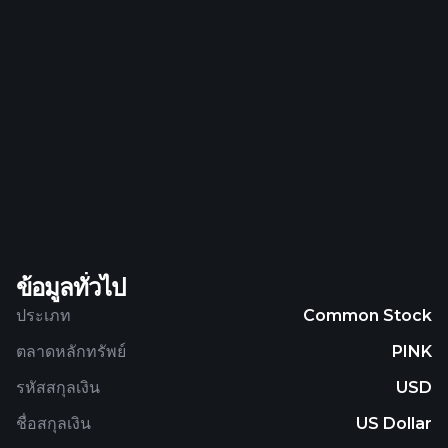
Group Limited and changed its name to Absa
Group Limited in May 2018. Absa Group Limited
was incorporated in 1986 and is based in
Johannesburg, South Africa.
ข้อมูลทั่วไป
ประเภท
Common Stock
ตลาดหลักทรัพย์
PINK
รหัสสกุลเงิน
USD
ชื่อสกุลเงิน
US Dollar