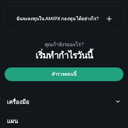
กราฟขั้นสูง
ฉันจะลงทุนใน AMIPX กองทุน ได้อย่างไร?
AMIPX กองทุน chart
คุณกำลังรออะไร?
เริ่มทำกำไรวันนี้
Playtrade Tournaments
สำรวจตอนนี้
โบรกเกอร์ที่แนะนำ
เครื่องมือ
แผน
ค้นพบ