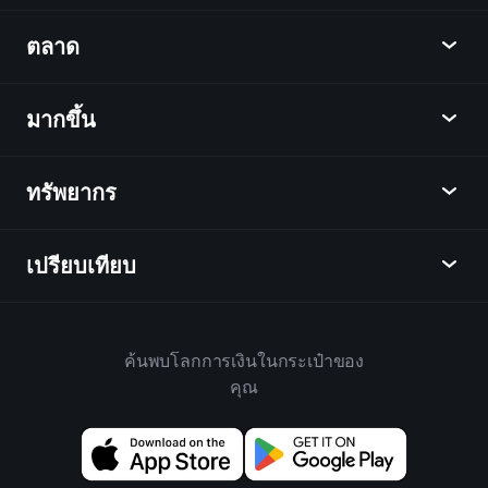
Playtrade
ตลาด
ชาร์ต
ข่าว
มากขึ้น
ภาพรวม
ปฏิทิน
หุ้น
ทรัพยากร
ศูนย์กลางการเรียนรู้
เป็นพันธมิตร
ตลาดเงินตรา
บทสรุปรายสัปดาห์
แนะนำเพื่อน
ดัชนี
เปรียบเทียบ
ศูนย์ช่วยเหลือ
เดสก์ท็อป
บริษัท
ETFs
ข้อกำหนดและเงื่อนไข
แอปมือถือ
กองทุน
ทางเลือก
กฎบ้าน
ค้นพบโลกการเงินในกระเป๋าของ
เกี่ยวกับเพลย์เทรด
สินค้า
Bloomberg
คุณ
นโยบายคุกกี้
สำหรับธุรกิจ
Yahoo Finance
นโยบายความเป็นส่วนตัว
วิดเจ็ต
TradingView
การเปิดเผยความเสี่ยง