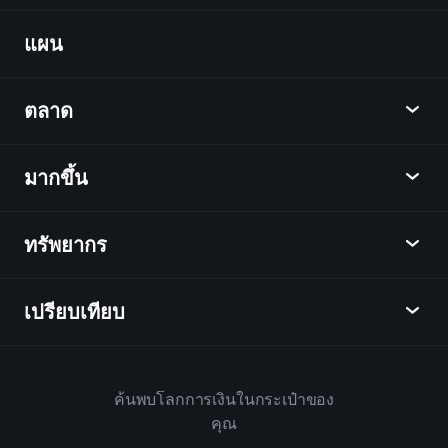
แผน
ค้นพบ
Playtrade
ตลาด
ชาร์ต
ข่าว
มากขึ้น
ภาพรวม
ปฏิทิน
หุ้น
ทรัพยากร
ศูนย์กลางการเรียนรู้
เป็นพันธมิตร
ตลาดเงินตรา
บทสรุปรายสัปดาห์
แนะนำเพื่อน
ดัชนี
เปรียบเทียบ
ศูนย์ช่วยเหลือ
เดสก์ท็อป
บริษัท
ETFs
ข้อกำหนดและเงื่อนไข
แอปมือถือ
กองทุน
ทางเลือก
กฎบ้าน
ค้นพบโลกการเงินในกระเป๋าของ
เกี่ยวกับเพลย์เทรด
สินค้า
Bloomberg
คุณ
นโยบายคุกกี้
สำหรับธุรกิจ