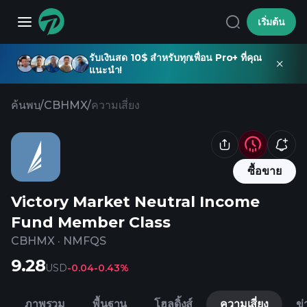
เริ่มต้น
รับเงินสด 10$ สำหรับทุกเพื่อน Pro+ ที่คุณ
แนะนำ!
ค้นพบ
/
CBHMX
/
ความเสี่ยง
ซื้อขาย
Victory Market Neutral Income
Fund Member Class
CBHMX
·
NMFQS
9.28
USD
-0.04
-0.43%
ภาพรวม
พื้นฐาน
โฮลดิ้งส์
ความเสี่ยง
ข่