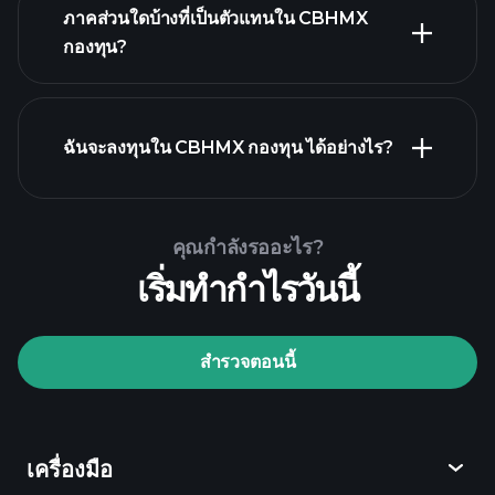
holdings
ภาคส่วนใดบ้างที่เป็นตัวแทนใน CBHMX
holdings
กองทุน?
ฉันจะลงทุนใน CBHMX กองทุน ได้อย่างไร?
คุณกำลังรออะไร?
เริ่มทำกำไรวันนี้
Playtrade Tournaments
สำรวจตอนนี้
โบรกเกอร์ที่แนะนำ
เครื่องมือ