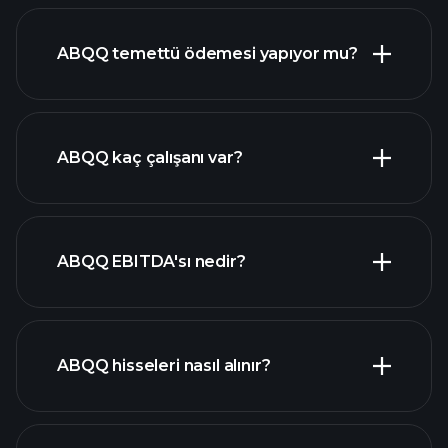
mali raporlar
ABQQ temettü ödemesi yapıyor mu?
mali raporlar
yüksek temettü ödeyen
ABQQ kaç çalışanı var?
hisseler
en büyük
ABQQ EBITDA'sı nedir?
işverenler
ABQQ hisseleri nasıl alınır?