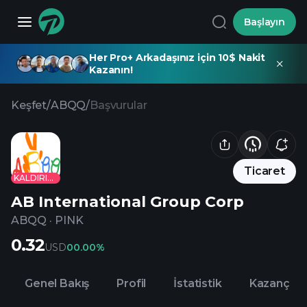
Başlayın
Her Pro+ Arkadaşınız için 10$ Nakit
Kazanın!
Keşfet
/
ABQQ
/
Başvurular
Ticaret
KALDIRILDI
AB International Group Corp
ABQQ
·
PINK
0.32
USD
0
0.00%
Genel Bakış
Profil
İstatistik
Kazanç