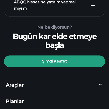
mali raporlar
ABQQ hissesine yatırım yapmalı
mıyım?
Ne bekliyorsun?
Bugün kar elde etmeye
Playtrade
başla
Turnuvalarında
önerilen aracı
Şimdi Keşfet
Playtrade Turnuvalarında
yapay zeka destekli
Araçlar
günlük piyasa analizlerine
Planlar
Keşfet
Watchlist'leri
Milyarder
Portföylerini