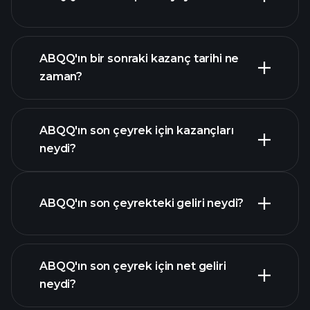
değeri sıralanan hisse listemizi
ABQQ finansal verilerini
ABQQ'ın bir sonraki kazanç tarihi ne
zaman?
ABQQ'ın son çeyrek için kazançları
Kazanç Takvimi
neydi?
ABQQ'ın son çeyrekteki geliri neydi?
ABQQ'ın son çeyrek için net geliri
ABQQ
neydi?
kazançları