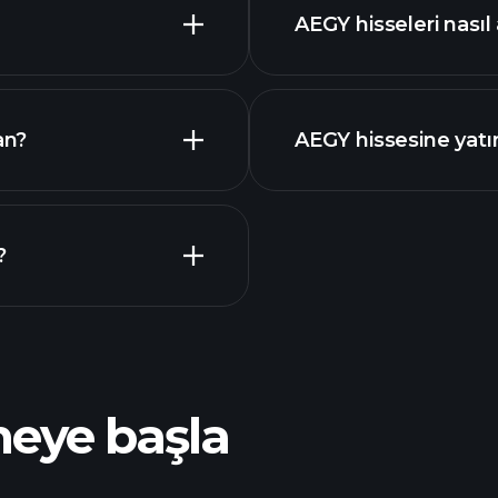
piyasa
AEGY hisseleri nasıl 
mali raporl
an?
AEGY hissesine yatı
?
Playt
önerilen aracı
meye başla
AEGY
analizlerine