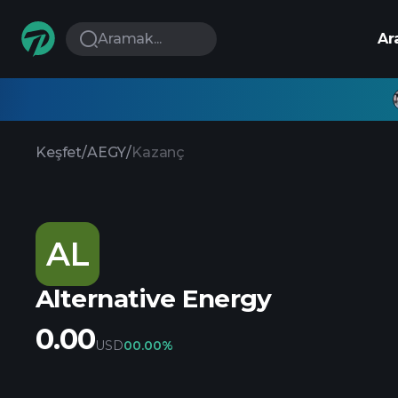
Aramak...
Ar
Keşfet
/
AEGY
/
Kazanç
AL
Alternative Energy
0.00
USD
0
0.00%