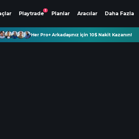
1
açlar
Playtrade
Planlar
Aracılar
Daha Fazla
Her Pro+ Arkadaşınız için 10$ Nakit Kazanın!