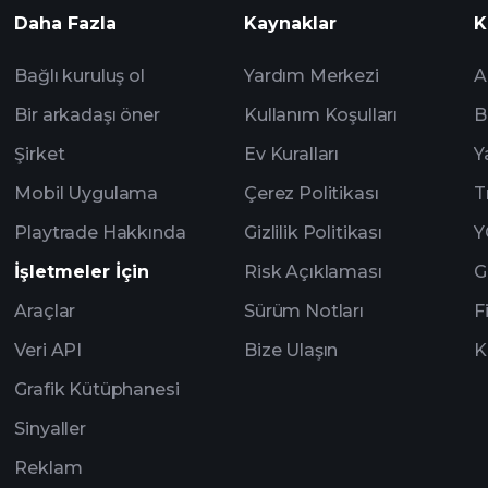
Daha Fazla
Kaynaklar
K
Watchlist'leri
Bağlı kuruluş ol
Yardım Merkezi
A
Bir arkadaşı öner
Kullanım Koşulları
B
Şirket
Ev Kuralları
Y
Mobil Uygulama
Çerez Politikası
T
Playtrade Hakkında
Gizlilik Politikası
Y
İşletmeler İçin
Risk Açıklaması
G
Araçlar
Sürüm Notları
F
Veri API
Bize Ulaşın
K
Grafik Kütüphanesi
Sinyaller
Reklam