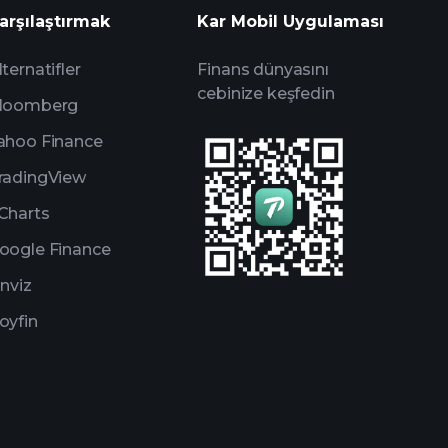
arşılaştırmak
Kar Mobil Uygulaması
Milyarder Portföylerini
lternatifler
Finans dünyasını
cebinize keşfedin
loomberg
ahoo Finance
radingView
Charts
oogle Finance
inviz
oyfin