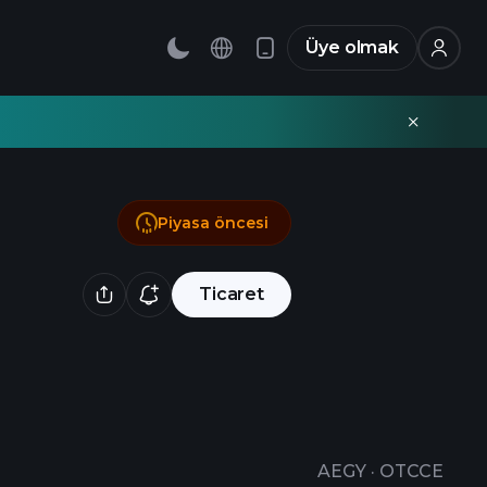
Üye olmak
Piyasa öncesi
Ticaret
AEGY
·
OTCCE