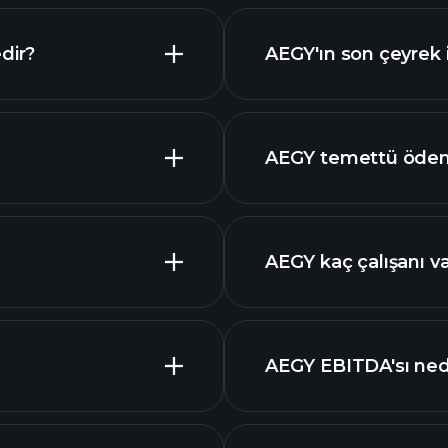
dir?
AEGY'ın son çeyrek i
gelişmiş
AEGY temettü ödem
yüksek temettü öde
AEGY kaç çalışanı v
AEGY
en büyük i
AEGY EBITDA'sı ned