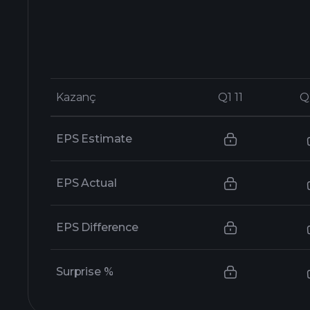
Kazanç
Kazanç
Q1 11
Q1 11
Q
Q
EPS Estimate
EPS Actual
EPS Difference
Surprise %