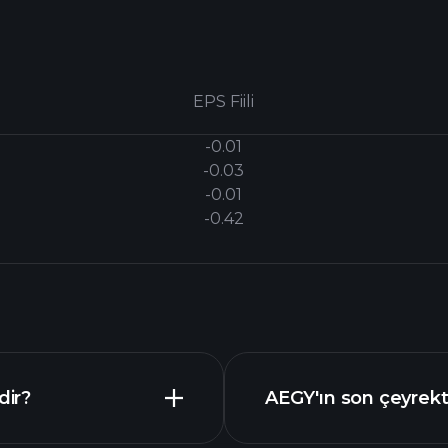
EPS Fiili
-0.01
-0.03
-0.01
-0.42
dir?
AEGY'ın son çeyrekte