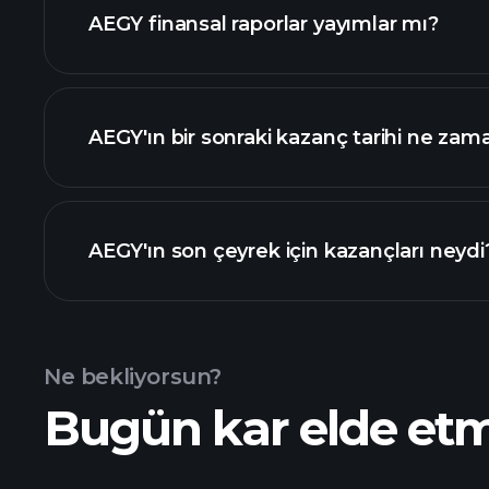
AEGY finansal raporlar yayımlar mı?
değeri sıralanan hisse listemizi
AEGY finansal verilerini
AEGY'ın bir sonraki kazanç tarihi ne zam
Kazanç Takvimi
AEGY'ın son çeyrek için kazançları neydi
Ne bekliyorsun?
Bugün kar elde et
kazançları