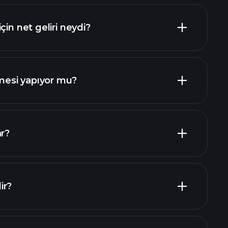
çin net geliri neydi?
mali raporlar
esi yapıyor mu?
mali raporlar
yen hisseler
ar?
şverenler
ir?