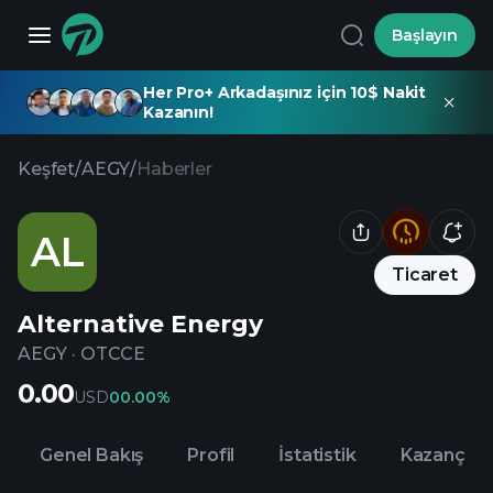
Başlayın
Her Pro+ Arkadaşınız için 10$ Nakit
Kazanın!
Keşfet
/
AEGY
/
Haberler
AL
Ticaret
Alternative Energy
AEGY
·
OTCCE
0.00
USD
0
0.00%
Genel Bakış
Profil
İstatistik
Kazanç