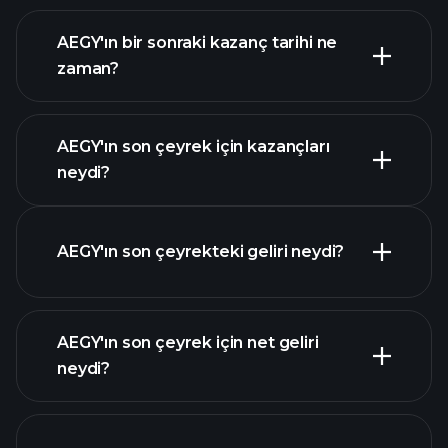
AEGY finansal verilerini
AEGY'ın bir sonraki kazanç tarihi ne
zaman?
AEGY'ın son çeyrek için kazançları
Kazanç Takvimi
neydi?
AEGY'ın son çeyrekteki geliri neydi?
AEGY'ın son çeyrek için net geliri
AEGY
neydi?
kazançları
mali
raporlar