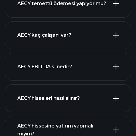
AEGY temettü ödemesi yapıyor mu?
mali raporlar
yüksek temettü ödeyen
AEGY kaç çalışanı var?
hisseler
en büyük
AEGY EBITDA'sı nedir?
işverenler
AEGY hisseleri nasıl alınır?
mali
raporlar
AEGY hissesine yatırım yapmalı
mıyım?