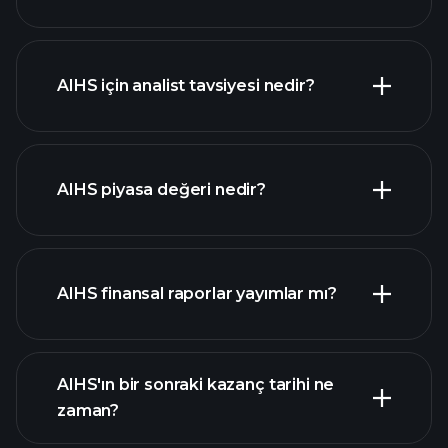
AIHS için analist tavsiyesi nedir?
AIHS
grafik
AIHS piyasa değeri nedir?
AIHS finansal raporlar yayımlar mı?
piyasa değeri
sıralanan hisse listemizi
AIHS finansal verilerini
AIHS'ın bir sonraki kazanç tarihi ne
zaman?