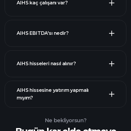
AIHS kaç çalışanı var?
hisseler
en büyük
AIHS EBITDA'sı nedir?
işverenler
AIHS hisseleri nasıl alınır?
mali raporlar
AIHS hissesine yatırım yapmalı
mıyım?
Ne bekliyorsun?