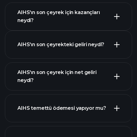
AIHS'ın son çeyrek için kazançları
Kazanç Takvimi
neydi?
AIHS'ın son çeyrekteki geliri neydi?
AIHS'ın son çeyrek için net geliri
AIHS
neydi?
kazançları
mali raporlar
AIHS temettü ödemesi yapıyor mu?
mali raporlar
yüksek temettü ödeyen