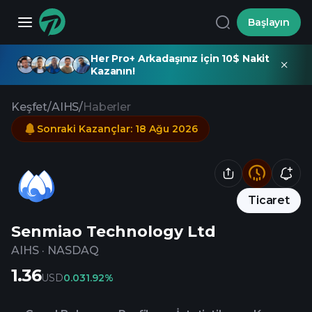
Başlayın
Her Pro+ Arkadaşınız için 10$ Nakit
Kazanın!
Keşfet
/
AIHS
/
Haberler
Sonraki Kazançlar
:
18 Ağu 2026
Ticaret
Senmiao Technology Ltd
AIHS
·
NASDAQ
1.36
USD
0.03
1.92%