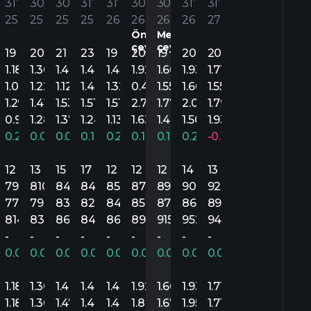
31’
30’
30’
31’
31’
30’
30’
31’
31’
25
25
25
25
26
26
26
26
27
Önceki
Mevcut
çeyrek.
çeyrek
19
20
21
23
19
20
19
20
20
1.18
1.30
1.40
1.46
1.43
1.92
1.66
1.93
1.71
1.08
1.22
1.12
1.43
1.32
0.42
1.55
1.66
1.55
1.29
1.41
1.53
1.51
1.51
2.77
1.77
2.05
1.79
0.96
1.28
1.37
1.24
1.13
1.63
1.48
1.50
1.93
2%
0.23%
0.02%
0.02%
0.18%
0.26%
0.18%
0.12%
0.29%
-0.12%
12
13
15
17
12
12
12
14
13
.3M
794.8M
810M
842.3M
840.1M
855.4M
876.5M
894.1M
905.3M
926.7M
.3M
778.4M
798M
830M
823.4M
846M
857.4M
879.9M
867.5M
896.6M
.3M
814M
830M
860.1M
849.3M
866.2M
897M
915M
952M
946.5M
-
-
-
-
-
-
-
-
-
02%
0.06%
0.03%
0.05%
0.06%
0.06%
0.03%
0.03%
0.06%
0.02%
1.18
1.30
1.40
1.46
1.43
1.92
1.66
1.93
1.71
1.18
1.30
1.47
1.46
1.42
1.86
1.67
1.95
1.71