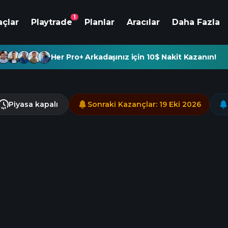
1
açlar
Playtrade
Planlar
Aracılar
Daha Fazla
Her Pro+ Arkadaşınız için 10$ Nakit Kazanın!
Piyasa kapalı
Sonraki Kazançlar
:
19 Eki 2026