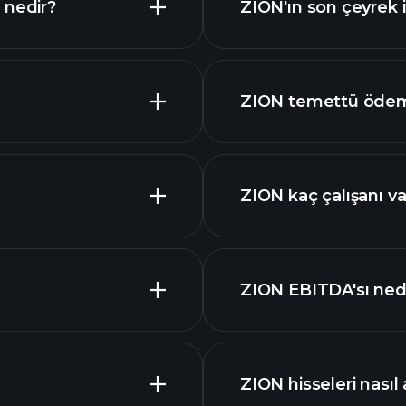
 nedir?
ZION'ın son çeyrek i
ZION temettü ödem
ZION kaç çalışanı va
ZION grafik
en büyük iş
ZION EBITDA'sı ned
piyasa
ZION hisseleri nasıl 