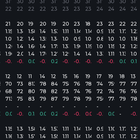
31’
30’
30’
31’
31’
30’
30’
31’
31’
30’
30’
31’
22
22
22
22
23
23
23
23
24
24
24
24
21
20
19
20
19
20
23
18
23
23
22
22
70
1.15
1.34
1.58
1.41
1.53
1.11
1.14
1.14
0.98
1.10
1.17
1.22
67
1.01
1.22
1.44
1.35
1.34
1.00
0.95
1.04
0.86
1.03
1.09
1.18
78
1.26
1.48
1.66
1.44
1.75
1.33
1.90
1.19
1.08
1.15
1.26
1.25
76
1.90
2.08
1.45
1.70
1.27
1.29
1.40
1.45
1.33
1.11
1.13
1.09
25%
-0.39%
-0.36%
0.09%
-0.17%
0.21%
-0.14%
-0.19%
-0.21%
-0.26%
-0.01%
0.04%
0.1
12
12
11
14
12
15
16
19
17
19
18
13
8.3M
702.2M
738.2M
813.4M
788.8M
846.7M
758.5M
764.4M
785.4M
743.5M
759.4M
778.9M
776
06M
681M
720.9M
800M
782.3M
823M
735.6M
745M
767M
727M
746M
766.6M
767
30.8M
713M
756M
831M
797.2M
870.6M
796M
789M
795.3M
756M
774M
794M
785
-
-
-
-
-
-
-
-
-
-
-
-
.03%
0.01%
-0.03%
0.15%
0.08%
0.23%
-0.01%
-0.06%
0.00%
-0.11%
0.00%
-
-0.
70
1.15
1.34
1.58
1.41
1.53
1.11
1.14
1.14
0.98
1.10
1.17
1.22
70
1.16
1.35
1.57
1.41
1.55
1.11
1.14
1.14
0.98
1.10
1.17
1.22