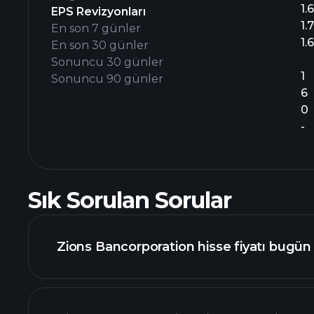
1.
EPS Revizyonları
1.
En son 7 günler
1.
En son 30 günler
Sonuncu 30 günler
1
Sonuncu 90 günler
6
0
-
Sık Sorulan Sorular
Zions Bancorporation hisse fiyatı bugün