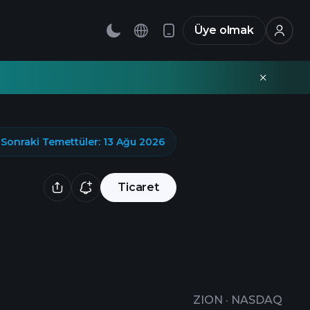
Üye olmak
Sonraki Temettüler
:
13 Ağu 2026
Ticaret
ZION
·
NASDAQ