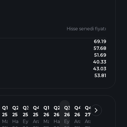
Hisse senedi fiyatı
69.19
57.68
51.69
40.33
43.03
53.81
Q1
Q2
Q3
Q4
Q1
Q2
Q3
Q4
Q4
25
25
25
25
26
26
26
26
27
Mar
Haz
Eyl
Ara
Mar
Haz
Eyl
Ara
Ara