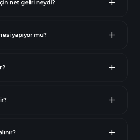
çin net geliri neydi?
mali raporlar
esi yapıyor mu?
mali raporlar
r?
verenler
ir?
alınır?