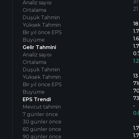
31’
Analiz sayısı
21
Ortalama
Düşük Tahmin
18
Yüksek Tahmin
1.
Bir yıl önce EPS
1.
Büyüme
1.
Gelir Tahmini
0.
Analiz sayısı
1.
Ortalama
Düşük Tahmin
13
Yüksek Tahmin
71
Bir yıl önce EPS
7
Büyüme
7
EPS Trendi
-
Mevcut tahmin
0
7 günler önce
30 günler önce
1.
60 günler önce
1.
90 günler önce