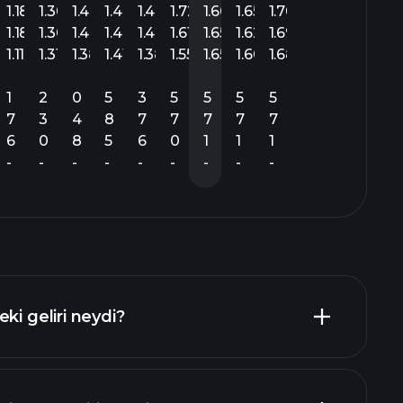
1.18
1.30
1.46
1.46
1.42
1.72
1.66
1.65
1.70
1.18
1.30
1.46
1.46
1.42
1.61
1.65
1.62
1.69
1.11
1.31
1.38
1.41
1.38
1.55
1.65
1.60
1.68
1
2
0
5
3
5
5
5
5
7
3
4
8
7
7
7
7
7
6
0
8
5
6
0
1
1
1
-
-
-
-
-
-
-
-
-
ki geliri neydi?