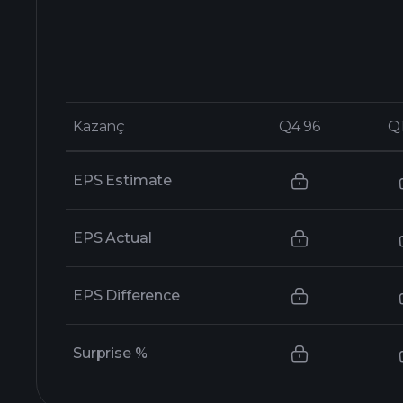
Kazanç
Kazanç
Q4 96
Q4 96
Q
Q
EPS Estimate
EPS Actual
EPS Difference
Surprise %