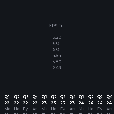
EPS Fiili
3.28
6.01
5.01
4.94
5.80
6.49
4
Q1
Q2
Q3
Q4
Q1
Q2
Q3
Q4
Q1
Q2
Q3
Q4
22
22
22
22
23
23
23
23
24
24
24
24
a
Mar
Haz
Eyl
Ara
Mar
Haz
Eyl
Ara
Mar
Haz
Eyl
Ara