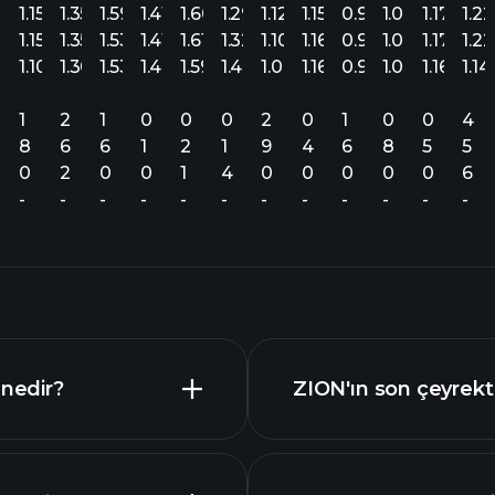
69
1.15
1.35
1.59
1.41
1.60
1.29
1.12
1.15
0.99
1.09
1.17
1.22
70
1.15
1.35
1.53
1.41
1.61
1.32
1.10
1.16
0.98
1.09
1.17
1.22
69
1.10
1.30
1.53
1.48
1.59
1.44
1.07
1.16
0.93
1.06
1.16
1.14
1
2
1
0
0
0
2
0
1
0
0
4
8
6
6
1
2
1
9
4
6
8
5
5
0
2
0
0
1
4
0
0
0
0
0
6
-
-
-
-
-
-
-
-
-
-
-
-
 nedir?
ZION'ın son çeyrekte