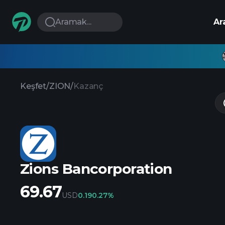
Aramak...
Ar
Keşfet
/
ZION
/
Kazanç
Zions Bancorporation
69.67
USD
0.19
0.27%