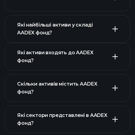
розширеній
діаграмі
Які найбільші активи у складі
AADEX фонд?
графіку AADEX фонд
Які активи входять до AADEX
фонд?
Скільки активів містить AADEX
активів
фонд?
AADEX фонд
активів AADEX фонд
Які сектори представлені в AADEX
активів AADEX фонд
фонд?