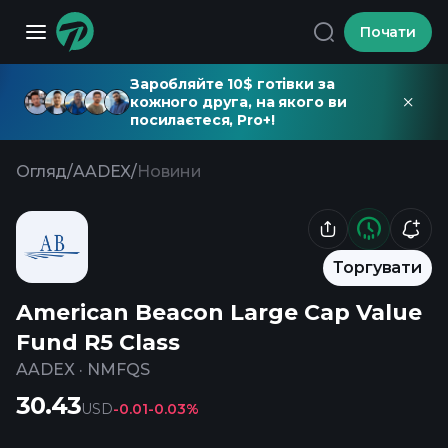
Почати
Заробляйте 10$ готівки за
кожного друга, на якого ви
посилаєтеся, Pro+!
Огляд
/
AADEX
/
Новини
Торгувати
American Beacon Large Cap Value
Fund R5 Class
AADEX
·
NMFQS
30.43
USD
-0.01
-0.03%