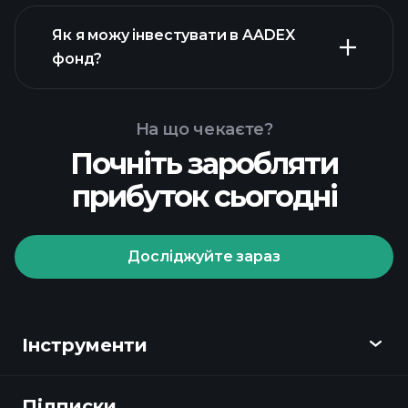
Як я можу інвестувати в AADEX
фонд?
На що чекаєте?
Почніть заробляти
прибуток сьогодні
Досліджуйте зараз
Playtrade Tournaments
рекомендованого
брокера
Інструменти
Підписки
Огляд