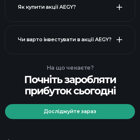
Як купити акції AEGY?
фінансових звітах AEGY
Чи варто інвестувати в акції AEGY?
На що чекаєте?
Почніть заробляти
Playtrade Tournaments
прибуток сьогодні
рекомендованого
брокера
Досліджуйте зараз
Playtrade Tournaments