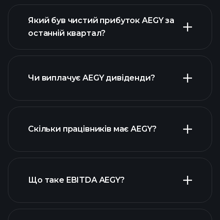
Який був чистий прибуток AEGY за
останній квартал?
прибутки AEGY
фінансових звітах AEGY
Чи виплачує AEGY дивіденди?
фінансових звітах AEGY
Скільки працівників має AEGY?
високодивідендних акцій
Що таке EBITDA AEGY?
найбільших
роботодавців