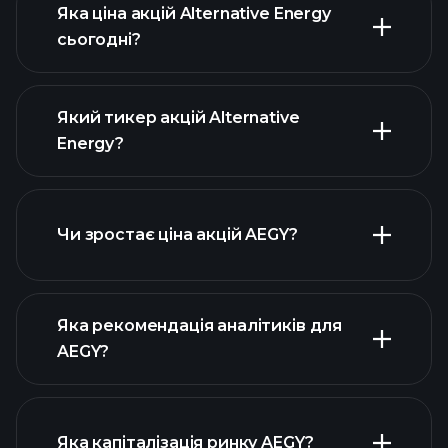
Яка ціна акцій Alternative Energy
сьогодні?
Який тикер акцій Alternative
Energy?
розширеній
діаграмі
Чи зростає ціна акцій AEGY?
Яка рекомендація аналітиків для
AEGY?
діаграмі AEGY
Яка капіталізація ринку AEGY?