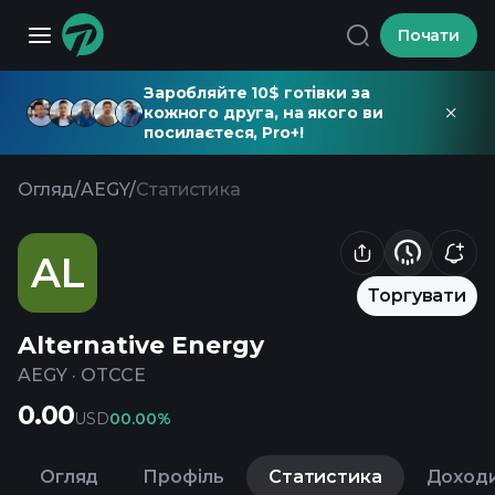
Почати
Заробляйте 10$ готівки за
кожного друга, на якого ви
посилаєтеся, Pro+!
Огляд
/
AEGY
/
Статистика
AL
Торгувати
Alternative Energy
AEGY
·
OTCCE
0.00
USD
0
0.00%
Огляд
Профіль
Статистика
Доход