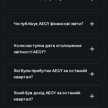
Чи публікує AEGY фінансові звіти?
наш список акцій
фінансовими звітами AEGY
Коли наступна дата оголошення
звітності AEGY?
Які були прибутки AEGY за останній
Календарі
квартал?
прибутків
Який був дохід AEGY за останній
квартал?