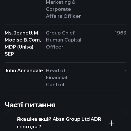
Marketing &
Corporate
Affairs Officer
Ms. Jeanett M.
Group Chief
1963
Modise B.Com,
Human Capital
MDP (Unisa),
Officer
SEP
John Annandale
Head of
-
Financial
Control
Часті питання
Яка ціна акцій Absa Group Ltd ADR
сьогодні?