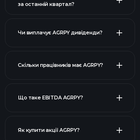
за останній квартал?
прибутки AGRPY
фінансових звітах AGRPY
Чи виплачує AGRPY дивіденди?
фінансових звітах AGRPY
Скільки працівників має AGRPY?
Що таке EBITDA AGRPY?
найбільших роботодавців
Як купити акції AGRPY?