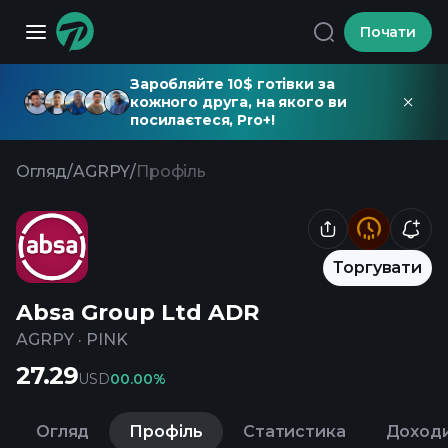
Почати
Заробляйте 10$ готівки за
кожного друга, на якого ви
посилаєтеся, Pro+!
Огляд
/
AGRPY
/
Профіль
Торгувати
Absa Group Ltd ADR
AGRPY
·
PINK
27.29
USD
0
0.00%
Огляд
Профіль
Статистика
Доход