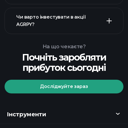
фінансових звітах
Чи варто інвестувати в акції
AGRPY
AGRPY?
На що чекаєте?
Почніть заробляти
Playtrade Tournaments
прибуток сьогодні
рекомендованого
брокера
Досліджуйте зараз
Playtrade Tournaments
Інструменти
щоденні ринкові
аналітичні дані на базі штучного