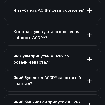
Чи публікує AGRPY фінансові звіти?
наш список акцій
фінансовими звітами AGRPY
Коли наступна дата оголошення
звітності AGRPY?
Які були прибутки AGRPY за
Календарі
останній квартал?
прибутків
Який був дохід AGRPY за останній
квартал?
Який був чистий прибуток AGRPY