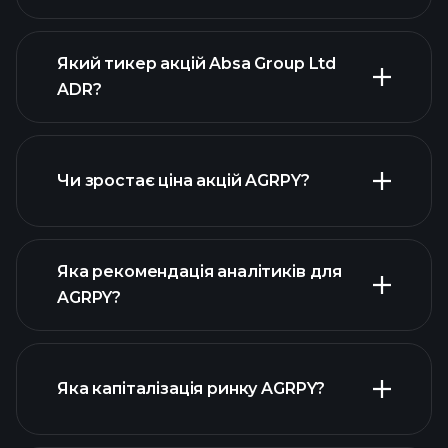
Який тикер акцій Absa Group Ltd
ADR?
розширеній
діаграмі
Чи зростає ціна акцій AGRPY?
Яка рекомендація аналітиків для
AGRPY?
діаграмі AGRPY
Яка капіталізація ринку AGRPY?