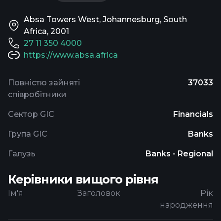
Absa Towers West, Johannesburg, South
Africa, 2001
27 11 350 4000
https://www.absa.africa
Повністю зайняті
37033
співробітники
Сектор GIC
Financials
Група GIC
Banks
Галузь
Banks - Regional
Керівники вищого рівня
Ім'я
Заголовок
Рік
народження