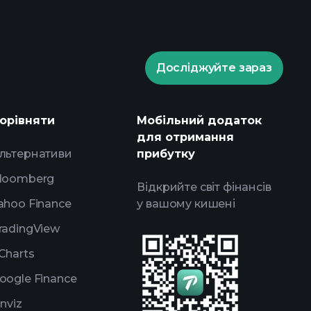
Досліджуйте зараз
ents
рекомендованого
орівняти
Мобільний додаток
для отримання
льтернативи
прибутку
loomberg
Відкрийте світ фінансів
ahoo Finance
у вашому кишені
radingView
Charts
oogle Finance
inviz