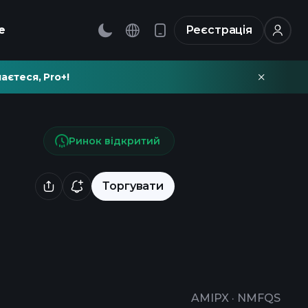
е
Реєстрація
аєтеся, Pro+!
Ринок відкритий
Торгувати
AMIPX
·
NMFQS