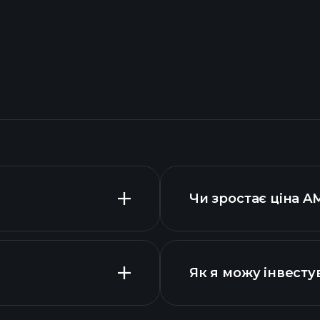
Чи зростає ціна A
Як я можу інвесту
AMIPX фонд