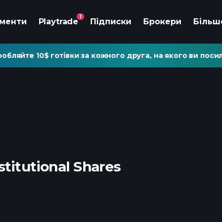
1
ументи
Playtrade
Підписки
Брокери
Більш
обляйте 10$ готівки за кожного друга, на якого ви посил
titutional Shares