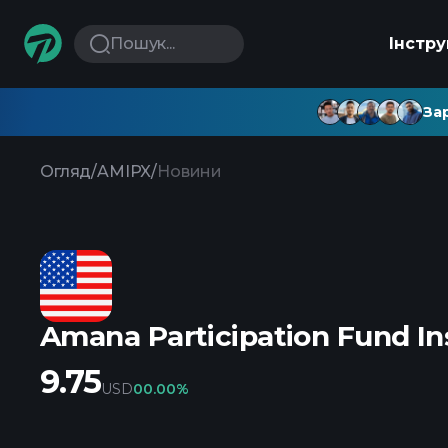
Пошук...
Інстр
Зар
Огляд
/
AMIPX
/
Новини
Amana Participation Fund Ins
9.75
USD
0
0.00%