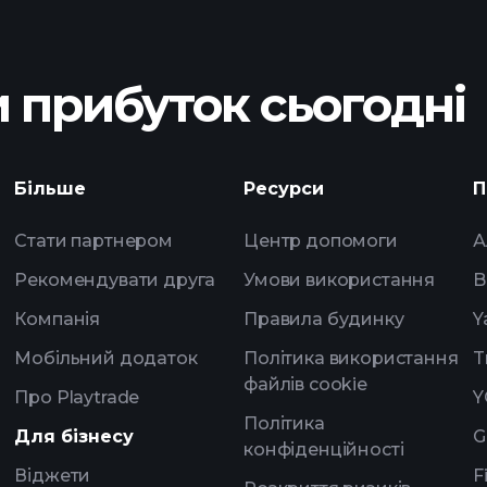
 прибуток сьогодні
Playtrade Tournam
Більше
Ресурси
П
брокера
Стати партнером
Центр допомоги
А
Рекомендувати друга
Умови використання
B
Компанія
Правила будинку
Y
Мобільний додаток
Політика використання
T
файлів cookie
Про Playtrade
Y
Політика
Для бізнесу
G
конфіденційності
Віджети
F