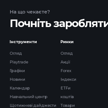
На що чекаєте?
Почніть заробляти
розширеній діаграмі
Інструменти
Ринки
Огляд
Огляд
Playtrade
Акції
Графіки
Forex
Новини
Індекси
Календар
ETFи
Навчальний центр
коштів
Щотижневі дайджести
Товари