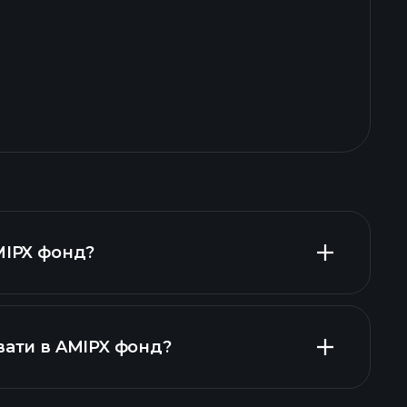
MIPX фонд?
вати в AMIPX фонд?
графіку