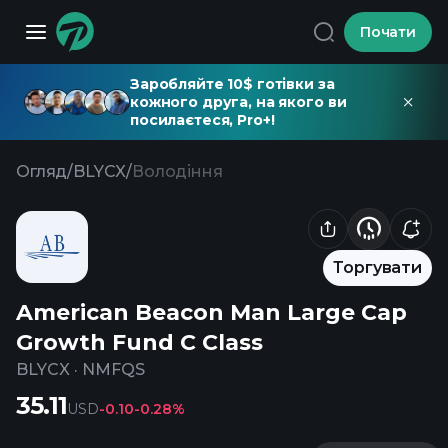
Почати
Заробляйте 10$ готівки за
кожного друга, на якого ви
посилаєтеся, Pro+!
Огляд
/
BLYCX
/
Володіння
Торгувати
American Beacon Man Large Cap
Growth Fund C Class
BLYCX
·
NMFQS
35.11
USD
-0.10
-0.28%