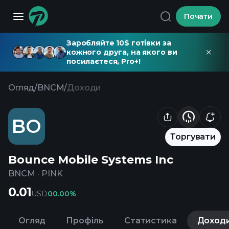
Почати
Заробляйте 10$ готівки за
кожного друга, на якого ви
посилаєтеся, Pro+!
Огляд
/
BNCM
/
Доходи
BO
Торгувати
Bounce Mobile Systems Inc
BNCM
·
PINK
0.01
USD
0
0.00%
Огляд
Профіль
Статистика
Доход