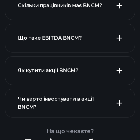
Скільки працівників має BNCM?
високодивідендних акцій
Що таке EBITDA BNCM?
найбільших роботодавців
Як купити акції BNCM?
Чи варто інвестувати в акції
фінансових звітах BNCM
BNCM?
На що чекаєте?