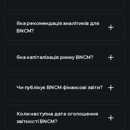
Яка рекомендація аналітиків для
BNCM?
діаграмі BNCM
Яка капіталізація ринку BNCM?
Чи публікує BNCM фінансові звіти?
наш список акцій
фінансовими звітами BNCM
Коли наступна дата оголошення
звітності BNCM?