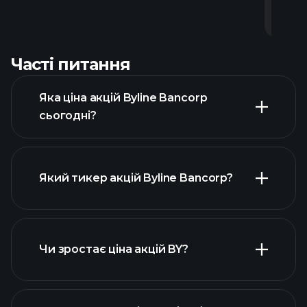
0
0
0
1
0
0
0
0
0
0
0
1
3
0
0
0
1
0
1
0
0
0
-
-
-
-
-
-
-
-
-
-
-
-
-
-
-
-
-
-
-
-
-
-
Часті питання
Яка ціна акцій Byline Bancorp
сьогодні?
Який тикер акцій Byline Bancorp?
розширеній діаграмі
Чи зростає ціна акцій BY?