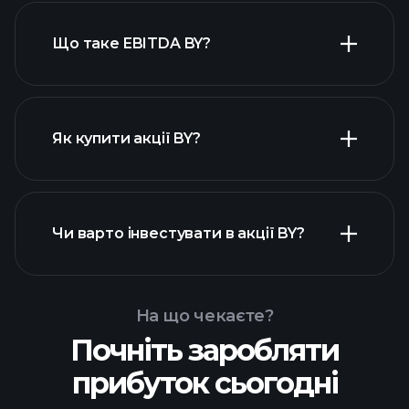
Що таке EBITDA BY?
найбільших
роботодавців
Як купити акції BY?
фінансових звітах BY
Чи варто інвестувати в акції BY?
На що чекаєте?
Почніть заробляти
Playtrade Tournaments
прибуток сьогодні
рекомендованого
брокера