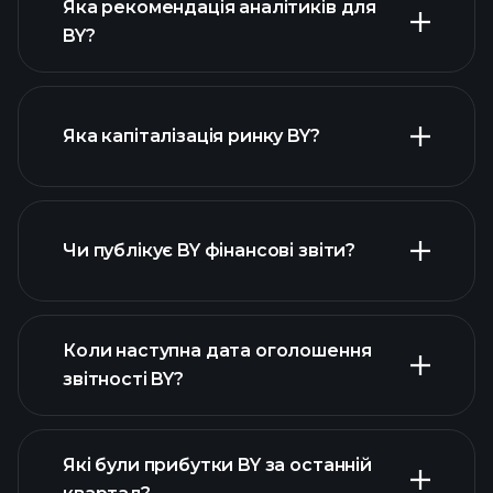
Яка рекомендація аналітиків для
BY?
діаграмі BY
Яка капіталізація ринку BY?
Чи публікує BY фінансові звіти?
наш список акцій
фінансовими звітами BY
Коли наступна дата оголошення
звітності BY?
Які були прибутки BY за останній