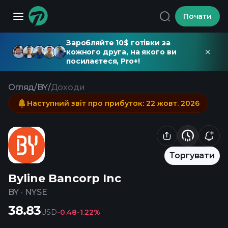
Почати
Заробляйте 10$ готівки за
кожного друга, на якого ви
посилаєтеся, Pro+!
Огляд
/
BY
/
Доходи
Наступний звіт про прибуток
:
22 жовт. 2026
Торгувати
Byline Bancorp Inc
BY
·
NYSE
38.83
USD
-0.48
-1.22%