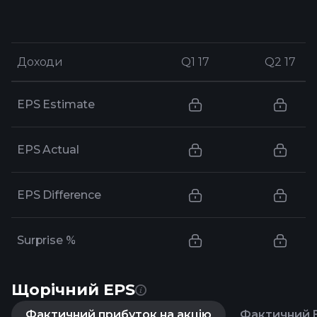
Доходи
Доходи
Q1 17
Q1 17
Q2 17
Q2 17
EPS Estimate
EPS Actual
EPS Difference
Surprise %
Щорічний EPS
Фактичний прибуток на акцію
Фактичний E