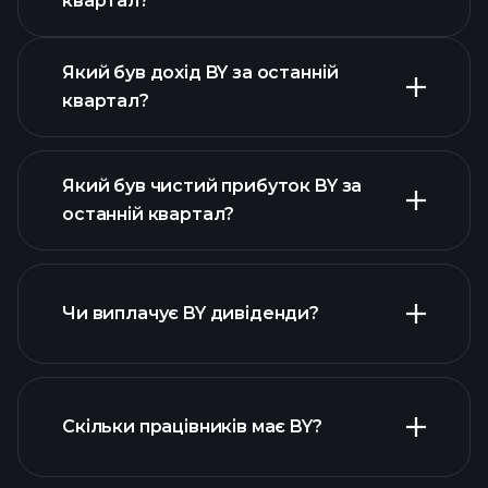
квартал?
Календарі прибутків
Який був дохід BY за останній
квартал?
Який був чистий прибуток BY за
останній квартал?
прибутки BY
фінансових звітах BY
Чи виплачує BY дивіденди?
фінансових звітах BY
Скільки працівників має BY?