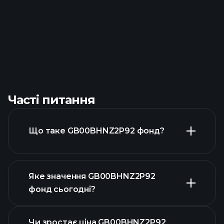
Часті питання
Що таке GB00BHNZ2P92 фонд?
Яке значення GB00BHNZ2P92
фонд сьогодні?
Чи зростає ціна GB00BHNZ2P92