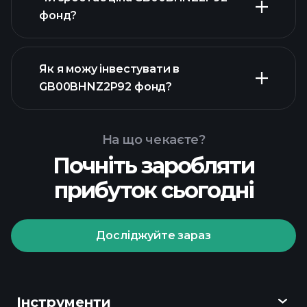
фонд?
Як я можу інвестувати в
розширеній діаграмі
GB00BHNZ2P92 фонд?
графіку
GB00BHNZ2P92 фонд
На що чекаєте?
Почніть заробляти
прибуток сьогодні
Досліджуйте зараз
Playtrade
Tournaments
рекомендованого брокера
Інструменти