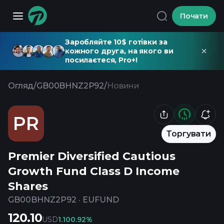
Почати
Заробляйте 10$ готівки за
кожного друга, на якого ви
посилаєтеся, Pro+!
Огляд
/
GB00BHNZ2P92
/
Новини
PR
Торгувати
Premier Diversified Cautious
Growth Fund Class D Income
Shares
GB00BHNZ2P92
·
EUFUND
120.10
USD
1.10
0.92%