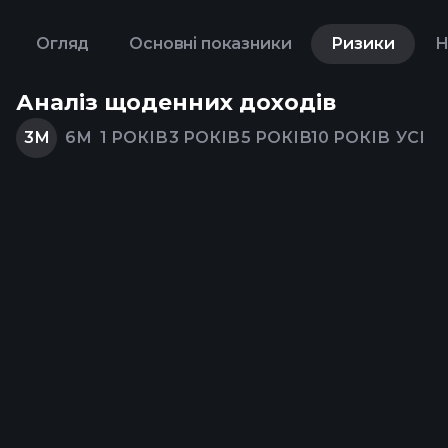
Огляд
Основні показники
Ризики
Н
Аналіз щоденних доходів
3М
6М
1 РОКІВ
3 РОКІВ
5 РОКІВ
10 РОКІВ
УСІ