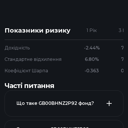
Показники ризику
1 Рік
3 Р
Дохідність
-2.44%
7.
Стандартне відхилення
6.80%
7.
Коефіцієнт Шарпа
-0.363
0.
Часті питання
Що таке GB00BHNZ2P92 фонд?