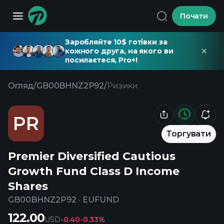
Почати
Заробляйте 10$ готівки за
кожного друга, на якого ви
посилаєтеся, Pro+!
Огляд
/
GB00BHNZ2P92
/
Ризики
PR
Торгувати
Premier Diversified Cautious
Growth Fund Class D Income
Shares
GB00BHNZ2P92
·
EUFUND
122.00
USD
-0.40
-0.33%