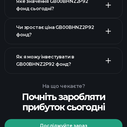
Яке значення GB00BHNZ2P92
фонд сьогодні?
Чи зростає ціна GB00BHNZ2P92
фонд?
Як я можу інвестувати в
розширеній діаграмі
GB00BHNZ2P92 фонд?
графіку
GB00BHNZ2P92 фонд
На що чекаєте?
Почніть заробляти
прибуток сьогодні
Досліджуйте зараз