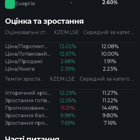
-
2.60%
Енергія
Оцінка та зростання
Оцінювальні ставки
XZEM.LSE
Середній за категорією
Ціна/Перспективний прибуток
13.02%
12.08%
Ціна/Готівковий потік
12.67%
10.00%
Ціна/Продажі
2.68%
1.91%
Ціна/Книга
2.39%
2.23%
Темпи зростання
XZEM.LSE
Середній за категорією
Історичний зріст прибутку
12.29%
11.27%
Зростання готівкового потоку
12.05%
11.22%
Прогнозований довгостроковий зріст прибутку
11.31%
14.49%
Зростання балансової вартості
9.98%
9.80%
Зростання продажів
7.69%
7.16%
Часті питання