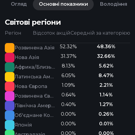
Огляд
Основні показники
Володіння
Світові регіони
Регіон
Відсоток акцій
Середній за категорією
52.32%
48.36%
Розвинена Азія
31.37%
32.66%
Нова Азія
8.13%
5.62%
Африка/Близький Схід
6.05%
8.47%
Латинська Америка
1.09%
2.21%
Нова Європа
0.64%
1.14%
Розвинена Європа
0.40%
1.27%
Північна Америка
0.00%
0.26%
Об'єднане Королівство
0.00%
0.01%
Японія
0.00%
0.00%
Австралазія