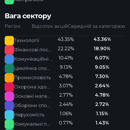
Вага сектору
Регіон
Відсоток акцій
Середній за категорією
43.35%
43.36%
Технології
22.22%
18.90%
Фінансові послуги
10.41%
6.07%
Комунікаційні послуги
9.13%
9.05%
Циклічна споживча сфера
4.78%
7.30%
Промисловість
3.07%
2.64%
Охорона здоров'я
2.77%
4.78%
Основні матеріали
2.44%
2.72%
Оборони споживача
1.06%
1.15%
Нерухомість
0.77%
1.43%
Комунальні послуги