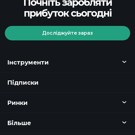
Почніть заробляти
прибуток сьогодні
Досліджуйте зараз
Playtrade Tournaments
рекомендованого брокера
Інструменти
Підписки
Огляд
Playtrade
Ринки
Графіки
Новини
Більше
Огляд
Календар