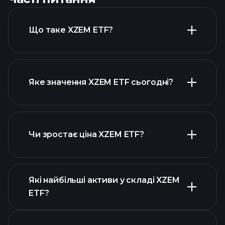
Що таке XZEM ETF?
Яке значення XZEM ETF сьогодні?
Чи зростає ціна XZEM ETF?
розширеній
діаграмі
Які найбільші активи у складі XZEM
ETF?
графіку XZEM ETF