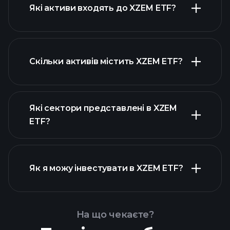
Які активи входять до XZEM ETF?
Скільки активів містить XZEM ETF?
активів XZEM
ETF
активів XZEM ETF
Які сектори представлені в XZEM
активів XZEM ETF
ETF?
Як я можу інвестувати в XZEM ETF?
На що чекаєте?