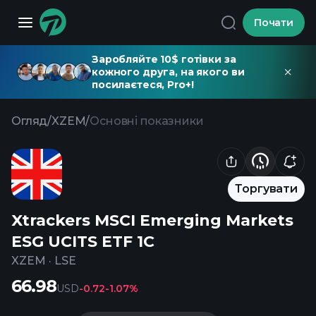
Почати
Заробляйте 10$ готівки за
кожного друга, на якого ви
посилаєтеся, Pro+!
Огляд
/
XZEM
/
Основні показники
Торгувати
Xtrackers MSCI Emerging Markets
ESG UCITS ETF 1C
XZEM
·
LSE
66.98
USD
-0.72
-1.07%