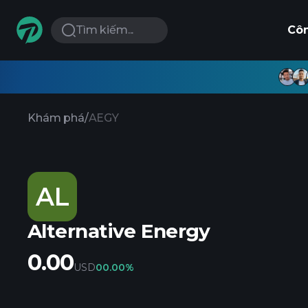
Tìm kiếm...
Cô
Khám phá
/
AEGY
AL
Alternative Energy
0.00
USD
0
0.00%