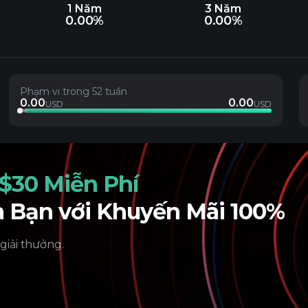
1 Năm
3 Năm
0.00%
0.00%
Phạm vi trong 52 tuần
0.00
0.00
USD
USD
$30 Miễn Phí
a Bạn với Khuyến Mãi 100%
 giải thưởng.