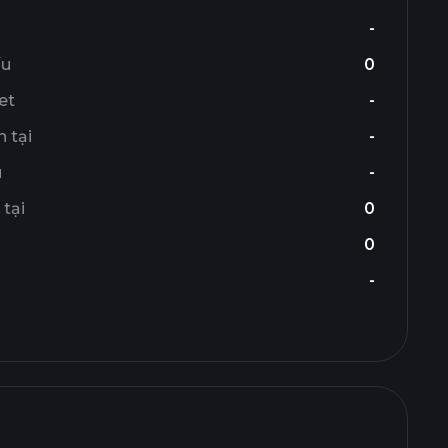
-
ếu
0
et
-
 tại
-
u
-
 tại
0
0
-