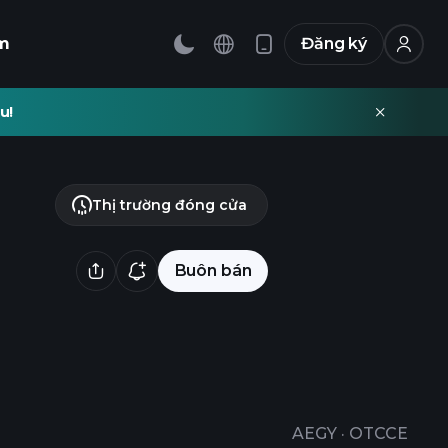
m
Đăng ký
u!
Thị trường đóng cửa
Buôn bán
AEGY
·
OTCCE