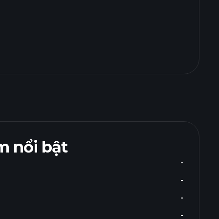
 nổi bật
-
-
-
-