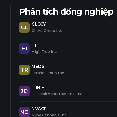
Phân tích đồng nghiệp
CLCGY
CL
Clicks Group Ltd
HITI
HI
High Tide Inc
MEDS
TR
Trxade Group Inc
JDHIF
JD
JD Health International Inc
NVACF
NO
Nova Cannabis Inc