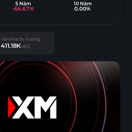
5 Năm
10 Năm
-66.67%
0.00%
Vốn hóa thị trường
411.18K
USD