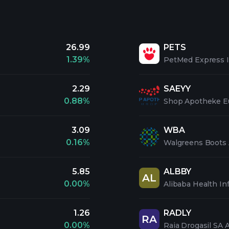
26.99
PETS
1.39%
PetMed Express 
2.29
SAEYY
0.88%
Shop Apotheke E
3.09
WBA
0.16%
Walgreens Boots A
5.85
ALBBY
AL
0.00%
Alibaba Health In
1.26
RADLY
RA
0.00%
Raia Drogasil SA