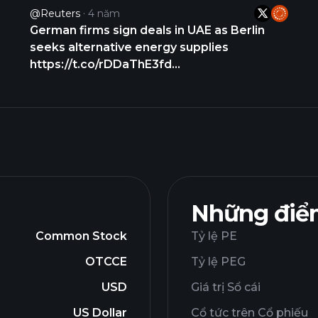
@Reuters
4 năm
German firms sign deals in UAE as Berlin
seeks alternative energy supplies
https://t.co/rDDaThE3fd
https://t.co/wAgGPRWqgA
Những điểm
Common Stock
Tỷ lệ PE
OTCCE
Tỷ lệ PEG
USD
Giá trị Sổ cái
US Dollar
Cổ tức trên Cổ phiếu