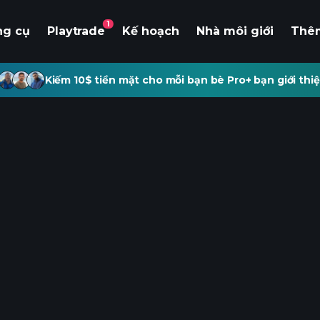
1
ng cụ
Playtrade
Kế hoạch
Nhà môi giới
Thê
Kiếm 10$ tiền mặt cho mỗi bạn bè Pro+ bạn giới thiệ