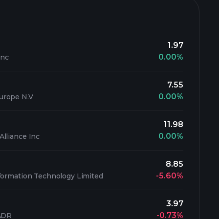
1.97
0.00%
Inc
7.55
0.00%
urope N.V
11.98
0.00%
lliance Inc
8.85
-5.60%
formation Technology Limited
3.97
-0.73%
 ADR