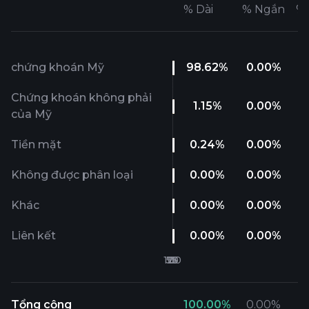
%
Dài
%
Ngắn
%
chứng khoán Mỹ
98.62
%
0.00
%
Chứng khoán không phải
1.15
%
0.00
%
của Mỹ
Tiền mặt
0.24
%
0.00
%
Không được phân loại
0.00
%
0.00
%
Khác
0.00
%
0.00
%
Liên kết
0.00
%
0.00
%
Tổng cộng
100.00
%
0.00
%