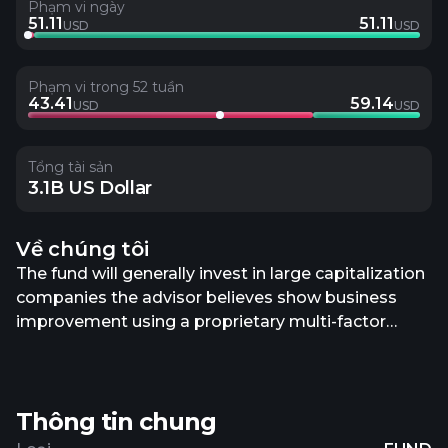
Phạm vi ngày
51.11
51.11
USD
USD
Phạm vi trong 52 tuần
43.41
59.14
USD
USD
Tổng tài sản
3.1B US Dollar
Về chúng tôi
The fund will generally invest in large capitalization
companies the advisor believes show business
improvement using a proprietary multi-factor
model that combines fundamental measures of a
stock’s value and growth potential with
sustainability (environmental, social, and
Thông tin chung
governance) characteristics.