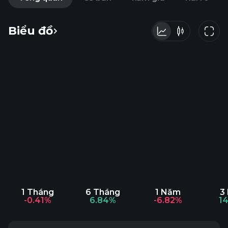
Biểu đồ
1 Tháng
6 Tháng
1 Năm
3
-0.41%
6.84%
-6.82%
1