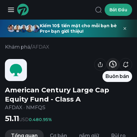
Bắt Đầu
Kiếm 10$ tiền mặt cho mỗi bạn bè
Pro+ bạn giới thiệu!
Khám phá
/
AFDAX
Buôn bán
American Century Large Cap
Equity Fund - Class A
AFDAX
·
NMFQS
51.11
USD
0.48
0.95%
Tổng quan
Cơ bản
nắm giữ
Rủi ro