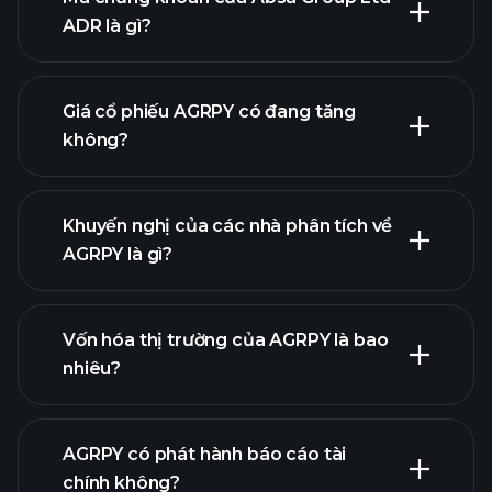
ADR là gì?
biểu đồ nâng cao
Giá cổ phiếu AGRPY có đang tăng
không?
Khuyến nghị của các nhà phân tích về
AGRPY là gì?
biểu đồ AGRPY
Vốn hóa thị trường của AGRPY là bao
nhiêu?
danh
AGRPY có phát hành báo cáo tài
sách cổ phiếu của chúng tôi
chính không?