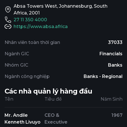
Absa Towers West, Johannesburg, South
Africa, 2001
27 11 350 4000
https://www.absa.africa
Nhân viên toàn thời gian
37033
Ngành GIC
Financials
Nhóm GIC
Banks
Ngành công nghiệp
Banks - Regional
Các nhà quản lý hàng đầu
Tên
Tiêu đề
Năm Sinh
Mr. Andile
CEO &
1967
Kenneth Livuyo
Executive