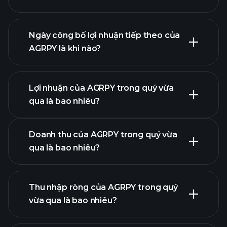
tài chính của
AGRPY
Ngày công bố lợi nhuận tiếp theo của
AGRPY là khi nào?
Lợi nhuận của AGRPY trong quý vừa
Lịch công bố lợi nhuận
qua là bao nhiêu?
Doanh thu của AGRPY trong quý vừa
qua là bao nhiêu?
lợi
Thu nhập ròng của AGRPY trong quý
nhuận của AGRPY
vừa qua là bao nhiêu?
báo cáo tài chính