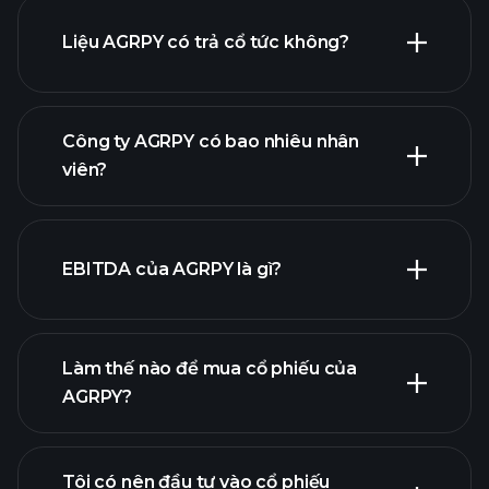
Liệu AGRPY có trả cổ tức không?
báo cáo tài chính
Công ty AGRPY có bao nhiêu nhân
viên?
EBITDA của AGRPY là gì?
nhà
tuyển dụng lớn nhất
Làm thế nào để mua cổ phiếu của
AGRPY?
báo
cáo tài chính
Tôi có nên đầu tư vào cổ phiếu