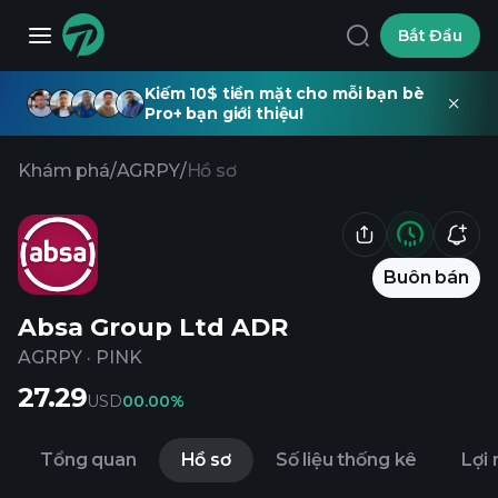
Bắt Đầu
Kiếm 10$ tiền mặt cho mỗi bạn bè
Pro+ bạn giới thiệu!
Khám phá
/
AGRPY
/
Hồ sơ
Buôn bán
Absa Group Ltd ADR
AGRPY
·
PINK
27.29
USD
0
0.00%
Tổng quan
Hồ sơ
Số liệu thống kê
Lợi