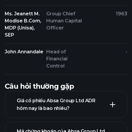
Ms. Jeanett M.
Group Chief
1963
Modise B.Com,
Human Capital
MDP (Unisa),
Officer
SEP
John Annandale
Head of
-
Financial
Control
Câu hỏi thường gặp
Giá cổ phiếu Absa Group Ltd ADR
hôm nay là bao nhiêu?
Mã chứng khoán của Absa Group Ltd