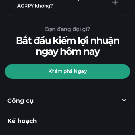
AGRPY không?
Bạn đang đợi gì?
Bắt đầu kiếm lợi nhuận
ngay hôm nay
Playtrade
Tournaments
nhà môi
giới được khuyến nghị
Khám phá Ngay
Playtrade Tournaments
các
Công cụ
thông tin thị trường hàng ngày sử dụng
AI
Danh sách theo dõi
Kế hoạch
Khám phá
Các Danh mục Tỷ phú
Playtrade