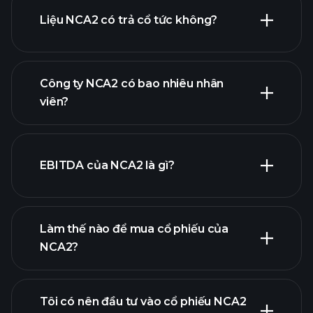
Liệu NCA2 có trả cổ tức không?
báo cáo tài chính
Công ty NCA2 có bao nhiêu nhân
viên?
EBITDA của NCA2 là gì?
nhà tuyển dụng lớn nhất
Làm thế nào để mua cổ phiếu của
NCA2?
báo cáo
tài chính
Tôi có nên đầu tư vào cổ phiếu NCA2