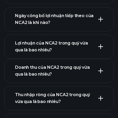
tài chính của
NCA2
Ngày công bố lợi nhuận tiếp theo của
NCA2 là khi nào?
Lợi nhuận của NCA2 trong quý vừa
Lịch công bố lợi nhuận
qua là bao nhiêu?
Doanh thu của NCA2 trong quý vừa
qua là bao nhiêu?
Thu nhập ròng của NCA2 trong quý
vừa qua là bao nhiêu?
báo cáo tài chính
lợi nhuận của NCA2