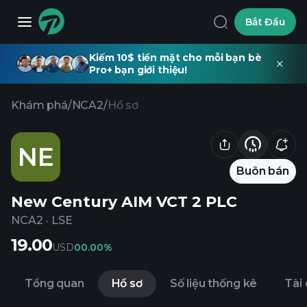
Bắt Đầu
Kiếm 10$ tiền mặt cho mỗi bạn bè
Pro+ bạn giới thiệu!
Khám phá
/
NCA2
/
Hồ sơ
NE
Buôn bán
New Century AIM VCT 2 PLC
NCA2
·
LSE
19.00
USD
0
0.00%
Tổng quan
Hồ sơ
Số liệu thống kê
Tài 