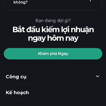
không?
Bạn đang đợi gì?
Bắt đầu kiếm lợi nhuận
ngay hôm nay
Playtrade
Tournaments
nhà môi
giới được khuyến nghị
Khám phá Ngay
Playtrade Tournaments
các
Công cụ
thông tin thị trường hàng ngày sử dụng
AI
Danh sách theo dõi
Kế hoạch
Khám phá
Các Danh mục Tỷ phú
Playtrade