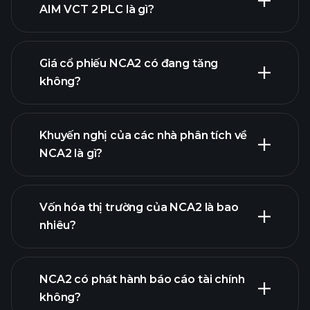
AIM VCT 2 PLC là gì?
biểu đồ nâng cao
Giá cổ phiếu NCA2 có đang tăng
không?
Khuyến nghị của các nhà phân tích về
NCA2 là gì?
biểu đồ NCA2
Vốn hóa thị trường của NCA2 là bao
nhiêu?
danh sách cổ phiếu
NCA2 có phát hành báo cáo tài chính
của chúng tôi
không?