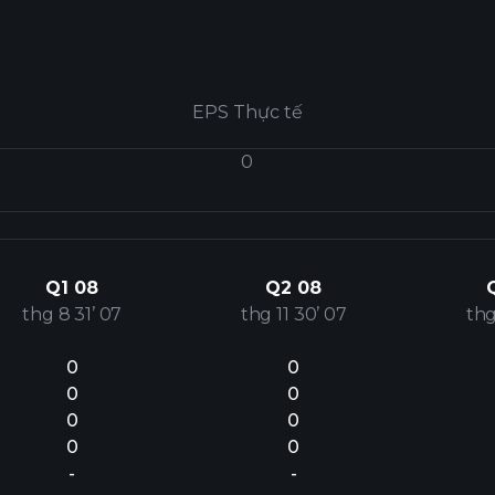
EPS Thực tế
0
Q1 08
Q2 08
thg 8 31’ 07
thg 11 30’ 07
thg
0
0
0
0
0
0
0
0
-
-