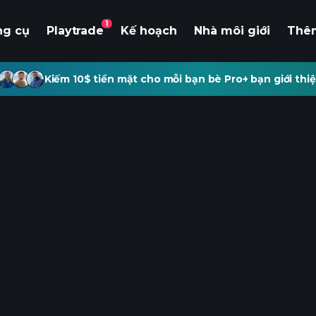
1
ng cụ
Playtrade
Kế hoạch
Nhà môi giới
Thê
Kiếm 10$ tiền mặt cho mỗi bạn bè Pro+ bạn giới thiệ