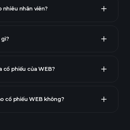
cổ phiếu trả cổ tức cao
 nhiêu nhân viên?
nhà tuyển dụng
 gì?
a cổ phiếu của WEB?
báo cáo tài chính
vào cổ phiếu WEB không?