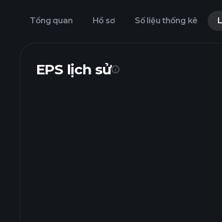
Tổng quan
Hồ sơ
Số liệu thống kê
L
EPS lịch sử