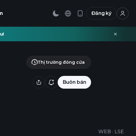
m
Đăng ký
u!
Thị trường đóng cửa
Buôn bán
WEB
·
LSE