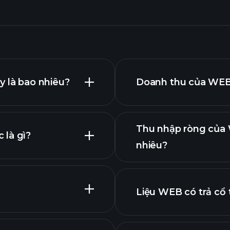
y là bao nhiêu?
Doanh thu của WEB 
Thu nhập ròng của 
 là gì?
nhiêu?
biểu đồ nâng
Liệu WEB có trả cổ