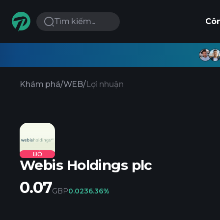
Tìm kiếm...
Cô
Khám phá
/
WEB
/
Lợi nhuận
BỎ
Webis Holdings plc
0.07
GBP
0.02
36.36%