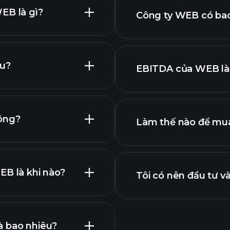
EB là gì?
Công ty WEB có bao
êu?
EBITDA của WEB là
lớn nhất
a chúng tôi
ông?
Làm thế nào để mu
WEB
EB là khi nào?
Tôi có nên đầu tư 
lợi nhuận
à bao nhiêu?