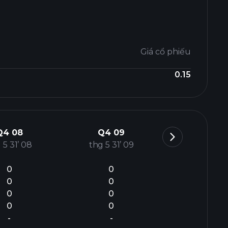
Giá cổ phiếu
0.15
Q4 08
Q4 09
 5 31’ 08
thg 5 31’ 09
0
0
0
0
0
0
0
0
-
-