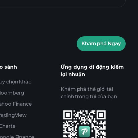
Khám phá Ngay
Playtrade
nhà môi giới được khuyến
o sánh
Ứng dụng di động kiếm
lợi nhuận
ùy chọn khác
Khám phá thế giới tài
loomberg
chính trong túi của bạn
ahoo Finance
radingView
Charts
oogle Finance