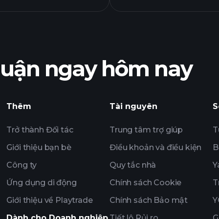
nhuận ngay hôm nay
Tournaments
Thêm
Tài nguyên
S
nghị
Trở thành Đối tác
Trung tâm trợ giúp
T
Giới thiệu bạn bè
Điều khoản và điều kiện
B
Công ty
Quy tắc nhà
Y
Ứng dụng di động
Chính sách Cookie
T
Giới thiệu về Playtrade
Chính sách Bảo mật
Y
Dành cho Doanh nghiệp
Tiết lộ Rủi ro
G