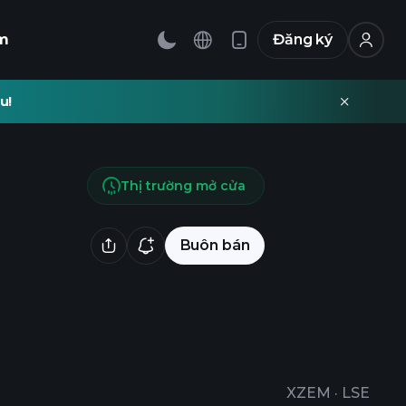
m
Đăng ký
u!
Thị trường mở cửa
Buôn bán
XZEM
·
LSE