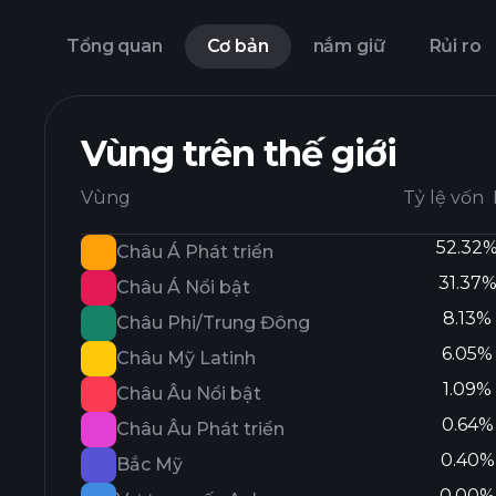
Tổng quan
Cơ bản
nắm giữ
Rủi ro
Vùng trên thế giới
Vùng
Tỷ lệ vốn
52.32
Châu Á Phát triển
31.37
Châu Á Nổi bật
8.13%
Châu Phi/Trung Đông
6.05%
Châu Mỹ Latinh
1.09%
Châu Âu Nổi bật
0.64%
Châu Âu Phát triển
0.40%
Bắc Mỹ
0.00%