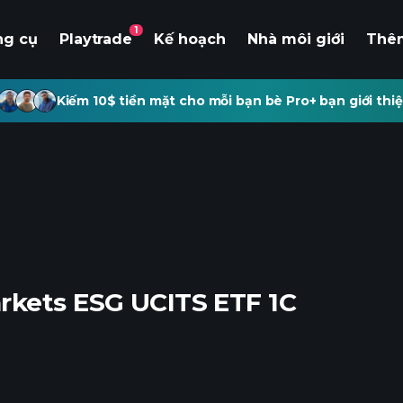
1
ng cụ
Playtrade
Kế hoạch
Nhà môi giới
Thê
Kiếm 10$ tiền mặt cho mỗi bạn bè Pro+ bạn giới thiệ
rkets ESG UCITS ETF 1C