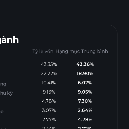
gành
Tỷ lệ vốn
Hạng mục Trung bình
43.35%
43.36%
22.22%
18.90%
10.41%
6.07%
ông
9.13%
9.05%
chu kỳ
4.78%
7.30%
3.07%
2.64%
ỏe
2.77%
4.78%
2.44%
2.72%