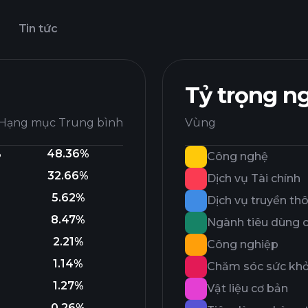
Tin tức
Tỷ trọng n
Hạng mục Trung bình
Vùng
%
48.36%
Công nghệ
%
32.66%
Dịch vụ Tài chính
5.62%
Dịch vụ truyền th
8.47%
Ngành tiêu dùng 
2.21%
Công nghiệp
1.14%
Chăm sóc sức kh
1.27%
Vật liệu cơ bản
0.26%