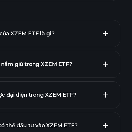
của XZEM ETF là gì?
n nắm giữ trong XZEM ETF?
ắm giữ
khoản nắm giữ
ợc đại diện trong XZEM ETF?
 có thể đầu tư vào XZEM ETF?