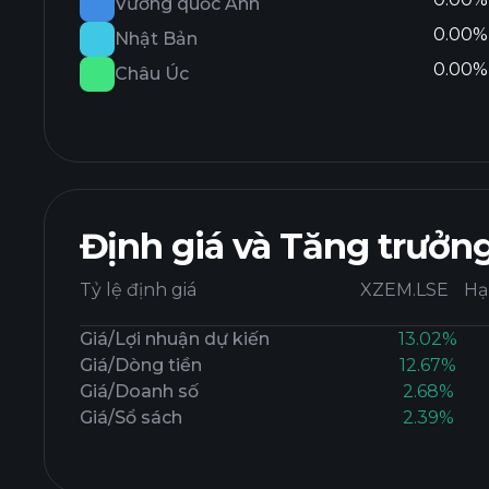
Vương quốc Anh
0.00%
Nhật Bản
0.00%
Châu Úc
Định giá và Tăng trưởn
Tỷ lệ định giá
XZEM.LSE
Hạ
Giá/Lợi nhuận dự kiến
13.02%
Giá/Dòng tiền
12.67%
Giá/Doanh số
2.68%
Giá/Sổ sách
2.39%