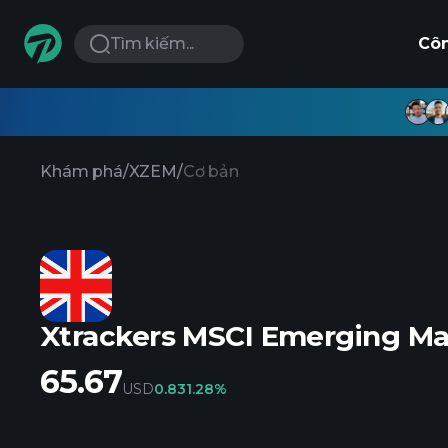
Tìm kiếm...
Cô
Khám phá
/
XZEM
/
Cơ bản
Xtrackers MSCI Emerging Ma
65.67
USD
0.83
1.28%