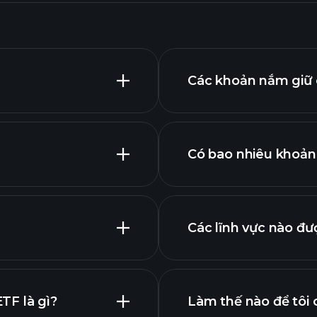
Các khoản nắm giữ 
Có bao nhiêu khoả
khoản n
Các lĩnh vực nào đư
g cao
TF là gì?
Làm thế nào để tôi
EM ETF