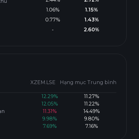
thủ
1.06%
1.15%
0.77%
1.43%
-
2.60%
XZEM.LSE
Hạng mục Trung bình
12.29%
11.27%
12.05%
11.22%
ạn
11.31%
14.49%
9.98%
9.80%
7.69%
7.16%