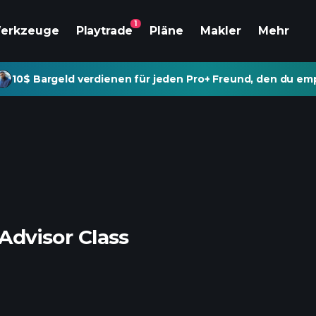
1
erkzeuge
Playtrade
Pläne
Makler
Mehr
10$ Bargeld verdienen für jeden Pro+ Freund, den du emp
 Advisor Class