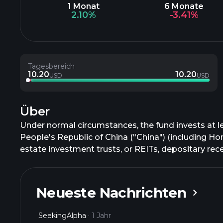
1 Monat
6 Monate
2.10%
-3.41%
Tagesbereich
10.20
10.20
USD
USD
Über
Under normal circumstances, the fund invests at lea
People's Republic of China ("China") (including Ho
estate investment trusts, or REITs, depositary rece
Neueste Nachrichten
SeekingAlpha
1 Jahr