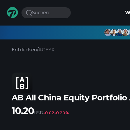
Suchen...
W
Entdecken
/
ACEYX
AB All China Equity Portfolio
10.20
USD
-0.02
-0.20%