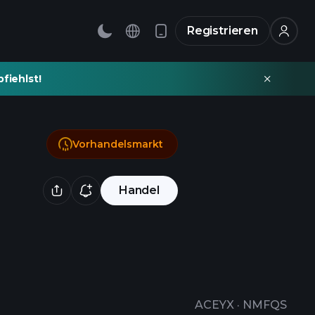
Registrieren
fiehlst!
Vorhandelsmarkt
Handel
ACEYX
·
NMFQS