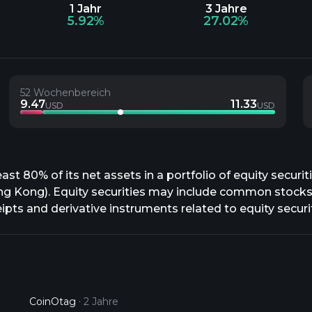
1 Jahr
3 Jahre
5.92%
27.02%
52 Wochenbereich
9.47
11.33
USD
USD
st 80% of its net assets in a portfolio of equity securi
ng Kong). Equity securities may include common stocks, p
ipts and derivative instruments related to equity securit
CoinOtag
2 Jahre