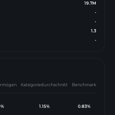
19.7M
-
-
1.3
-
ermögen
Kategoriedurchschnitt
Benchmark
0
%
1.15
%
0.83
%