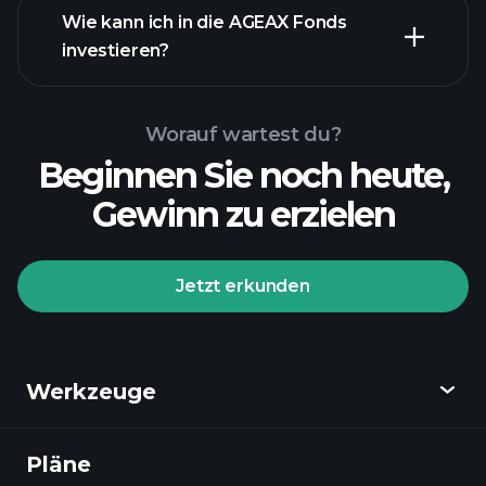
Wie kann ich in die AGEAX Fonds
investieren?
Worauf wartest du?
Beginnen Sie noch heute,
Gewinn zu erzielen
Jetzt erkunden
Playtrade-Turnieren
empfohlenen Broker
Werkzeuge
Pläne
Entdecken