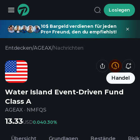
Loslegen
10$ Bargeld verdienen für jeden
Pro+ Freund, den du empfiehlst!
Entdecken
/
AGEAX
/
Nachrichten
Handel
Water Island Event-Driven Fund
Class A
AGEAX
·
NMFQS
13.33
USD
0.04
0.30%
Übersicht
Grundlagen
Bestände
Risi