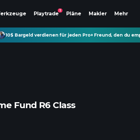
1
erkzeuge
Playtrade
Pläne
Makler
Mehr
10$ Bargeld verdienen für jeden Pro+ Freund, den du emp
me Fund R6 Class