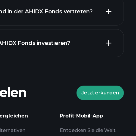
nd in der AHIDX Fonds vertreten?
ände
 AHIDX Fonds investieren?
elen
Jetzt erkunden
Playtrade-Turnieren
ergleichen
Profit-Mobil-App
lenen Broker
lternativen
Entdecken Sie die Welt