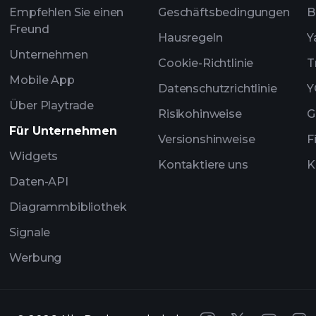
Empfehlen Sie einen
Geschäftsbedingungen
B
Freund
Hausregeln
Y
Unternehmen
Cookie-Richtlinie
T
Mobile App
Datenschutzrichtlinie
Y
Über Playtrade
Risikohinweise
G
Für Unternehmen
Versionshinweise
F
Widgets
Kontaktiere uns
K
Daten-API
Diagrammbibliothek
Signale
Werbung