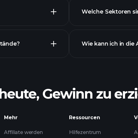
Bestände
Welche Sektoren si
Best
rittenen Chart
stände?
Wie kann ich in die
heute, Gewinn zu erzi
Bestände
Mehr
Ressourcen
V
empfoh
Affiliate werden
Hilfezentrum
A