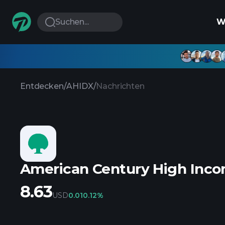
Suchen...
W
Entdecken
/
AHIDX
/
Nachrichten
American Century High Inco
8.63
USD
0.01
0.12%