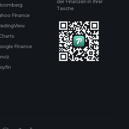
der Finanzen in Ihrer
loomberg
Tasche
ahoo Finance
radingView
Charts
oogle Finance
inviz
oyfin