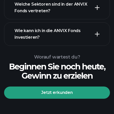
Welche Sektoren sind in der ANVIX
Bestände
Fonds vertreten?
Bestände
Wie kann ich in die ANVIX Fonds
investieren?
Worauf wartest du?
Beginnen Sie noch heute,
Gewinn zu erzielen
Jetzt erkunden
Playtrade-Turnieren
empfohlenen Broker