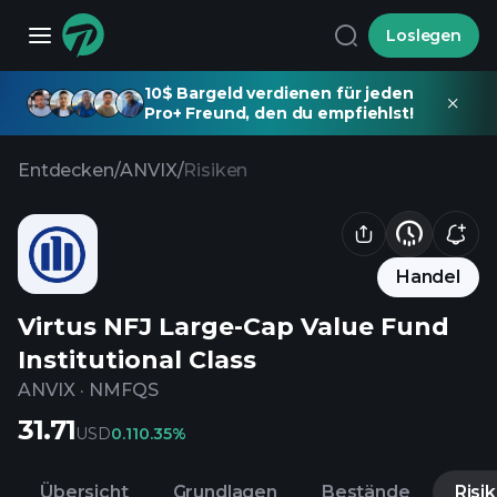
Loslegen
10$ Bargeld verdienen für jeden
Pro+ Freund, den du empfiehlst!
Entdecken
/
ANVIX
/
Risiken
Handel
Virtus NFJ Large-Cap Value Fund
Institutional Class
ANVIX
·
NMFQS
31.71
USD
0.11
0.35%
Übersicht
Grundlagen
Bestände
Risi