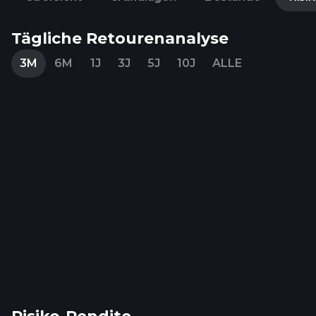
Tägliche Retourenanalyse
3M
6M
1J
3J
5J
10J
ALLE