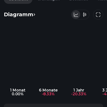
Diagramm
1 Monat
6 Monate
1 Jahr
3 
0.00%
-8.33%
-20.33%
-