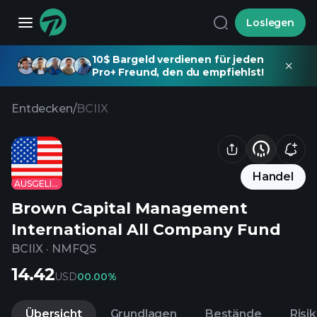
Loslegen
10$ Bargeld verdienen für jeden
Pro+ Freund, den du empfiehlst!
Entdecken
/
BCIIX
Handel
AUSGELISTET
Brown Capital Management
International All Company Fund
BCIIX
·
NMFQS
14.42
USD
0
0.00%
Übersicht
Grundlagen
Bestände
Risi