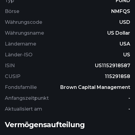
Typ
FUND
Advisor believes have the potential for growth.
Börse
NMFQS
Währungscode
USD
Währungsname
US Dollar
Ländername
USA
Länder-ISO
US
ISIN
US1152918587
CUSIP
115291858
Fondsfamilie
Brown Capital Management
Anfangszeitpunkt
-
Aktualisiert am
-
Vermögensaufteilung