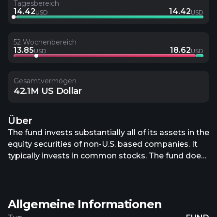
Tagesbereich
14.42
14.42
USD
USD
52 Wochenbereich
13.85
18.62
USD
USD
Gesamtvermögen
42.1M US Dollar
Über
The fund invests substantially all of its assets in the
equity securities of non-U.S. based companies. It
typically invests in common stocks. The fund does
not choose its portfolio companies based on a
reference to market capitalization. Rather, the
focus of the it is on the revenue produced by the
Allgemeine Informationen
issuer of the securities. The fund typically holds a
portfolio of between 40 to 70 securities which the