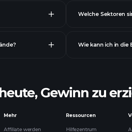
Welche Sektoren sin
Bestände
tände?
Wie kann ich in die
heute, Gewinn zu erzi
Bestände
Mehr
Ressourcen
V
empfoh
Affiliate werden
Hilfezentrum
A