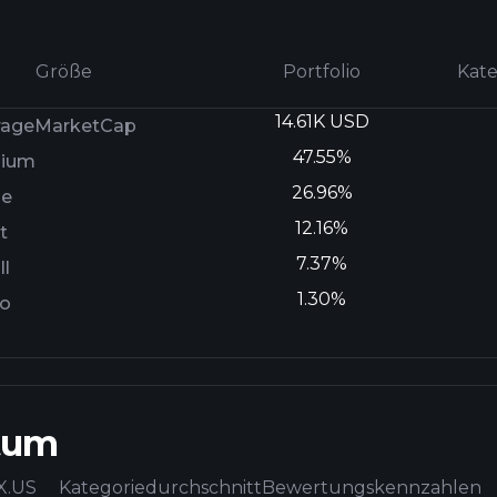
Größe
Portfolio
Kate
14.61K USD
rageMarketCap
47.55%
ium
26.96%
ge
12.16%
t
7.37%
l
1.30%
ro
tum
X.US
Kategoriedurchschnitt
Bewertungskennzahlen