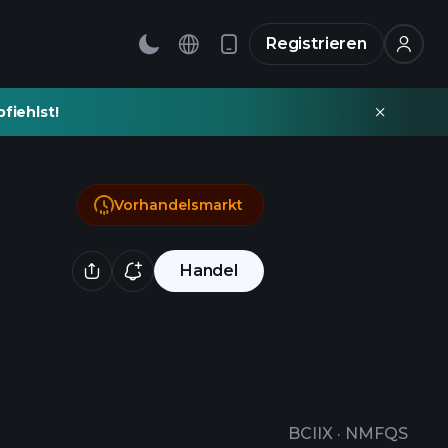
Registrieren
fiehlst!
Vorhandelsmarkt
Handel
BCIIX
·
NMFQS