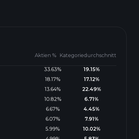
Aktien %
Kategoriedurchschnitt
33.63%
19.15%
18.17%
17.12%
13.64%
22.49%
10.82%
6.71%
6.67%
4.45%
6.07%
7.91%
5.99%
10.02%
4.99%
5.83%