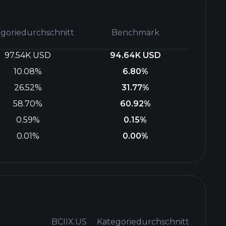
goriedurchschnitt
Benchmark
97.54K USD
94.64K USD
10.08%
6.80%
26.52%
31.77%
58.70%
60.92%
0.59%
0.15%
0.01%
0.00%
BCIIX.US
Kategoriedurchschnitt