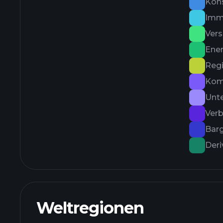
Kons
Imm
Vers
Ener
Reg
Kom
Unt
Verb
Barg
Deri
Weltregionen