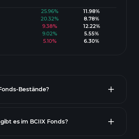
25.96%
11.98%
20.32%
8.78%
9.38%
12.22%
9.02%
5.55%
5.10%
6.30%
 Fonds-Bestände?
gibt es im BCIIX Fonds?