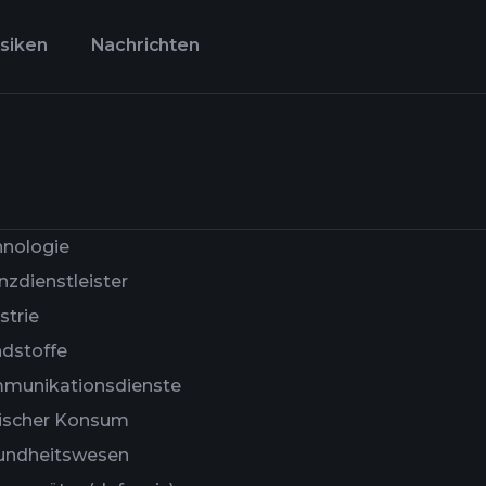
isiken
Nachrichten
hnologie
nzdienstleister
strie
dstoffe
munikationsdienste
lischer Konsum
undheitswesen