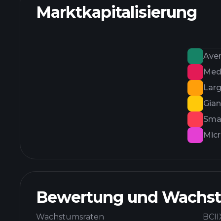
Marktkapitalisierung
Ave
Med
Lar
Gian
Smal
Mic
Bewertung und Wachs
Wachstumsraten
BCII