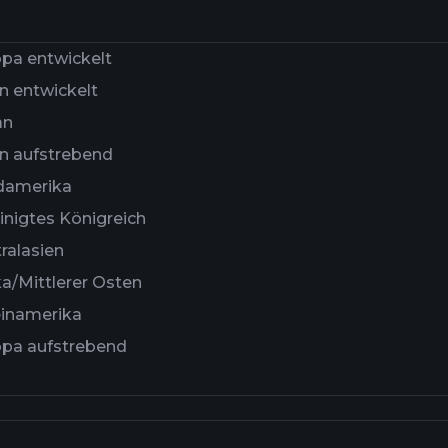
pa entwickelt
n entwickelt
an
n aufstrebend
damerika
inigtes Königreich
ralasien
ka/Mittlerer Osten
einamerika
opa aufstrebend