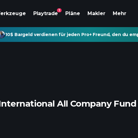
1
erkzeuge
Playtrade
Pläne
Makler
Mehr
10$ Bargeld verdienen für jeden Pro+ Freund, den du emp
nternational All Company Fund