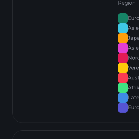
Region
Euro
Asie
Jap
Asie
Nor
Vere
Aust
Afri
Lat
Eur