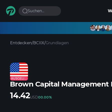
Suchen...
W
Entdecken
/
BCIIX
/
Grundlagen
AUSGELISTET
Brown Capital Management I
14.42
USD
0
0.00%