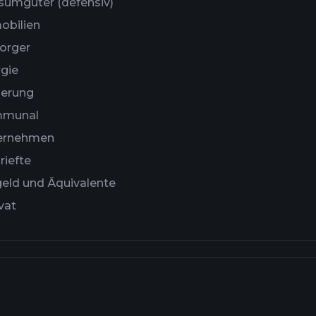
umgüter (defensiv)
obilien
orger
gie
ierung
munal
ernehmen
riefte
eld und Äquivalente
vat