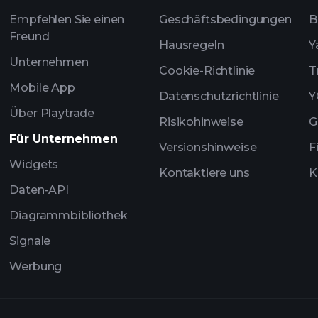
Empfehlen Sie einen
Geschäftsbedingungen
B
Freund
Hausregeln
Y
Unternehmen
Cookie-Richtlinie
T
Mobile App
Datenschutzrichtlinie
Y
Über Playtrade
Risikohinweise
G
Für Unternehmen
Versionshinweise
F
Widgets
Kontaktiere uns
K
Daten-API
Diagrammbibliothek
Signale
Werbung