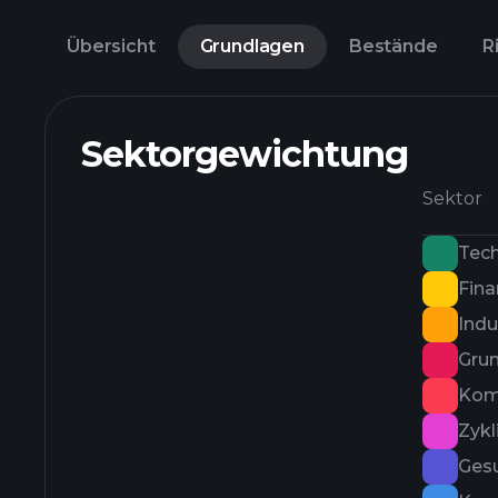
Übersicht
Grundlagen
Bestände
R
Sektorgewichtung
Sektor
Tec
Fina
Indu
Grun
Kom
Zyk
Ges