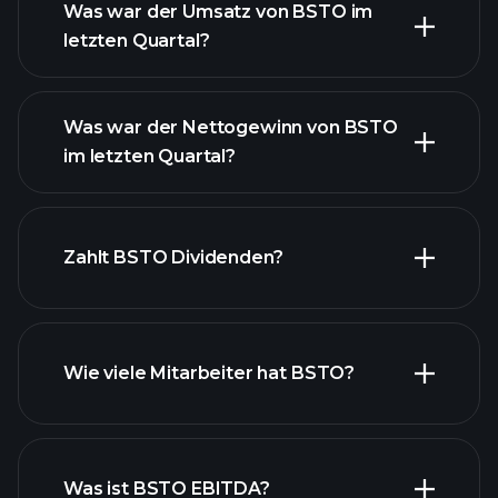
Was war der Umsatz von BSTO im
letzten Quartal?
Was war der Nettogewinn von BSTO
im letzten Quartal?
BSTO Gewinnen
finanzielle Berichte BSTO
Zahlt BSTO Dividenden?
Wie viele Mitarbeiter hat BSTO?
finanzielle Berichte BSTO
Was ist BSTO EBITDA?