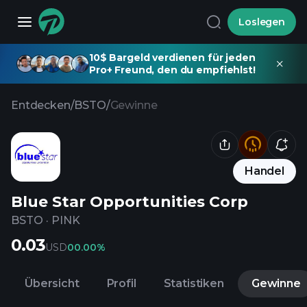
Loslegen
10$ Bargeld verdienen für jeden
Pro+ Freund, den du empfiehlst!
Entdecken
/
BSTO
/
Gewinne
Handel
Blue Star Opportunities Corp
BSTO
·
PINK
0.03
USD
0
0.00%
Übersicht
Profil
Statistiken
Gewinne