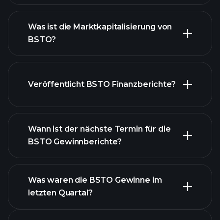
BSTO Diagramm
Was ist die Marktkapitalisierung von
BSTO?
Veröffentlicht BSTO Finanzberichte?
unsere Liste der Aktien
Finanzberichte von
BSTO
Wann ist der nächste Termin für die
BSTO Gewinnberichte?
Was waren die BSTO Gewinne im
letzten Quartal?
Gewinnkalender