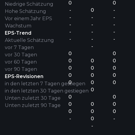
0
0
Niedrige Schätzung
-
0
-
Hohe Schätzung
-
-
-
Vor einem Jahr EPS
-
-
-
Wachstum
-
-
-
EPS-Trend
-
-
-
Aktuelle Schätzung
-
vor 7 Tagen
0
0
vor 30 Tagen
0
0
0
vor 60 Tagen
0
0
0
vor 90 Tagen
0
0
0
EPS-Revisionen
0
0
0
in den letzten 7 Tagen gestiegen
0
in den letzten 30 Tagen gestiegen
0
0
Unten zuletzt 30 Tage
0
0
0
Unten zuletzt 90 Tage
0
0
0
-
0
-
-