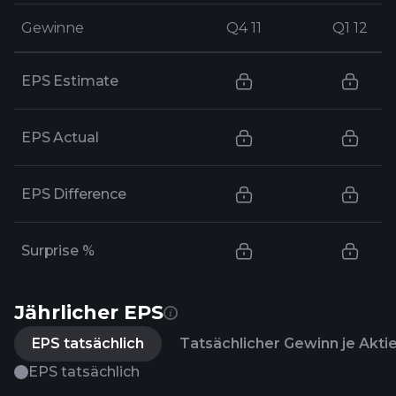
Gewinne
Gewinne
Q4 11
Q4 11
Q1 12
Q1 12
EPS Estimate
EPS Actual
EPS Difference
Surprise %
Jährlicher EPS
EPS tatsächlich
Tatsächlicher Gewinn je Akti
EPS tatsächlich