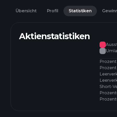
Übersicht
Profil
Statistiken
Gewin
Aktienstatistiken
Auss
Umla
Prozent 
Prozent 
Leerver
Leerver
Short-Ve
Prozentu
Prozentu