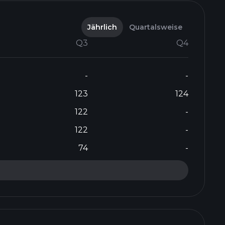
Jährlich
Quartalsweise
Q3
Q4
-
-
123
124
122
-
122
-
74
-