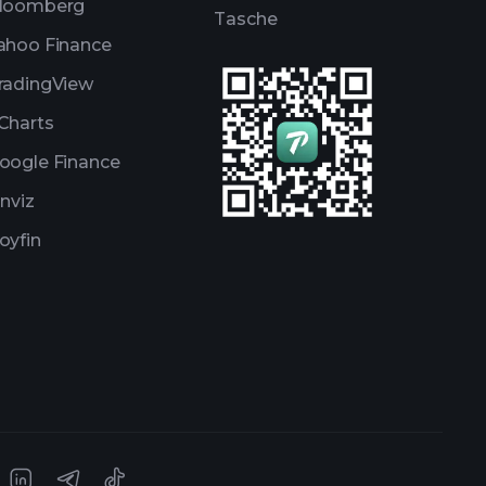
loomberg
Tasche
ahoo Finance
radingView
Charts
oogle Finance
inviz
oyfin