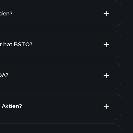
nden?
nanzielle Berichte BSTO
er hat BSTO?
DA?
 Aktien?