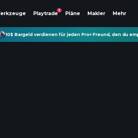
1
erkzeuge
Playtrade
Pläne
Makler
Mehr
10$ Bargeld verdienen für jeden Pro+ Freund, den du emp