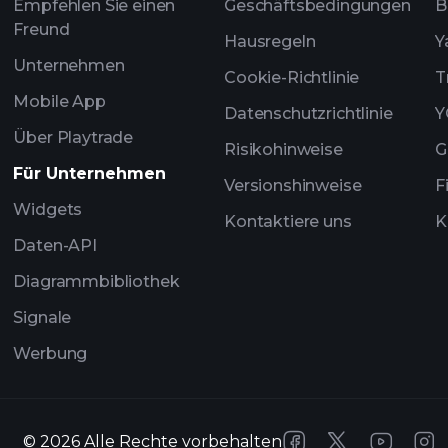
Empfehlen Sie einen
Geschäftsbedingungen
B
Freund
Hausregeln
Y
Unternehmen
Cookie-Richtlinie
T
Mobile App
Datenschutzrichtlinie
Y
Über Playtrade
Risikohinweise
G
Für Unternehmen
Versionshinweise
F
Widgets
Kontaktiere uns
K
Daten-API
Diagrammbibliothek
Signale
Werbung
©
2026
Alle Rechte vorbehalten