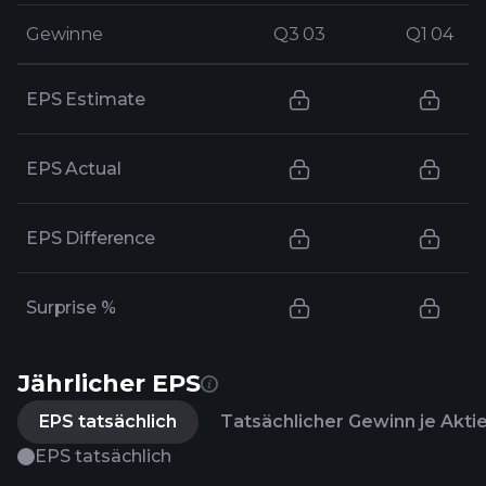
Gewinne
Gewinne
Q3 03
Q3 03
Q1 04
Q1 04
EPS Estimate
EPS Actual
EPS Difference
Surprise %
Jährlicher EPS
EPS tatsächlich
Tatsächlicher Gewinn je Akti
EPS tatsächlich