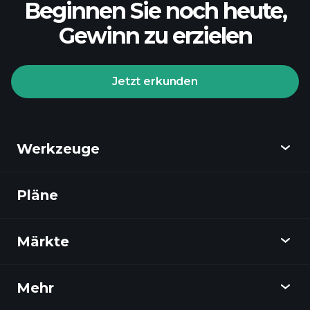
Beginnen Sie noch heute,
Gewinn zu erzielen
Jetzt erkunden
Werkzeuge
Pläne
Entdecken
Playtrade
Märkte
Diagramme
Nachrichten
Mehr
Übersicht
Kalender