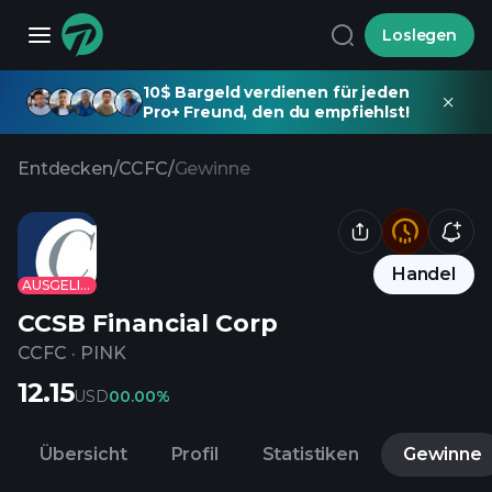
Loslegen
10$ Bargeld verdienen für jeden
Pro+ Freund, den du empfiehlst!
Entdecken
/
CCFC
/
Gewinne
Handel
AUSGELISTET
CCSB Financial Corp
CCFC
·
PINK
12.15
USD
0
0.00%
Übersicht
Profil
Statistiken
Gewinne