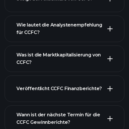
Wie lautet die Analystenempfehlung
für CCFC?
CCFC Diagramm
Was ist die Marktkapitalisierung von
CCFC?
Veröffentlicht CCFC Finanzberichte?
unsere Liste der Aktien
Finanzberichte von
CCFC
Wann ist der nächste Termin für die
CCFC Gewinnberichte?