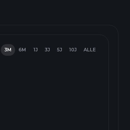
3M
6M
1J
3J
5J
10J
ALLE