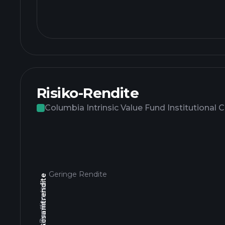
Risiko-Rendite
Columbia Intrinsic Value Fund Institutional C
Geringe Rendite
3 Jahre Gesamtrendite
Hohe Rendite
Geringe Rendite