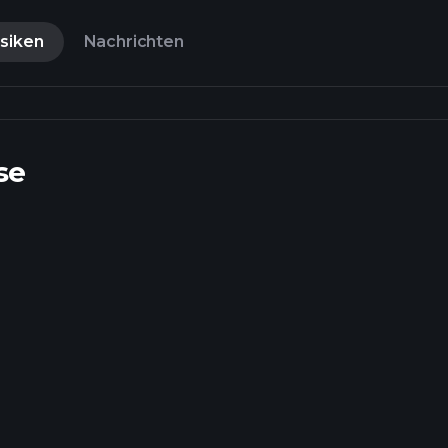
isiken
Nachrichten
se