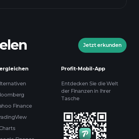
elen
Jetzt erkunden
Playtrade-Turnieren
ergleichen
Profit-Mobil-App
lenen Broker
lternativen
Entdecken Sie die Welt
der Finanzen in Ihrer
loomberg
Tasche
ahoo Finance
radingView
Charts