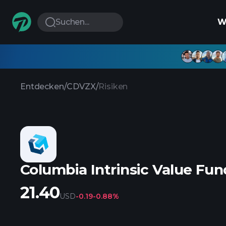
Suchen...
W
Entdecken
/
CDVZX
/
Risiken
Columbia Intrinsic Value Fund
21.40
USD
-0.19
-0.88%