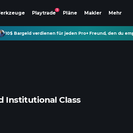
1
erkzeuge
Playtrade
Pläne
Makler
Mehr
10$ Bargeld verdienen für jeden Pro+ Freund, den du emp
 Institutional Class