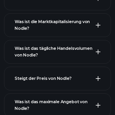
Was ist die Marktkapitalisierung von
Nodle?
fortgeschrittenen Chart
Was ist das tägliche Handelsvolumen
Liste der
von Nodle?
Kryptowährungen
Steigt der Preis von Nodle?
dieser Liste
Was ist das maximale Angebot von
Nodle?