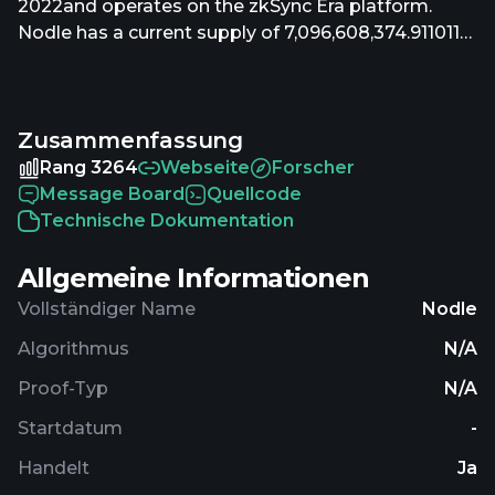
2022and operates on the zkSync Era platform.
Nodle has a current supply of 7,096,608,374.911011
with 6,100,706,979.137895 in circulation. The last
known price of Nodle is 0.00036107 USD and is up
0.87 over the last 24 hours. It is currently trading on
Zusammenfassung
11 active market(s) with $44,308.00 traded over the
last 24 hours. More information can be found at
Rang 3264
Webseite
Forscher
https://www.nodle.com/.
Message Board
Quellcode
Technische Dokumentation
Allgemeine Informationen
Vollständiger Name
Nodle
Algorithmus
N/A
Proof-Typ
N/A
Startdatum
-
Handelt
Ja