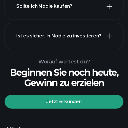
Sollte ich Nodle kaufen?
Ist es sicher, in Nodle zu investieren?
Playtrade-Turnieren
empfohlenen Broker
Playtrade-Turnieren
KI-
Worauf wartest du?
unterstützte tägliche Markteinblicke
Beginnen Sie noch heute,
Billionaire Portfolios
Gewinn zu erzielen
Playtrade-Turnieren
KI-
unterstützte tägliche Markteinblicke
Jetzt erkunden
fachmännisch ausgewählte
Watchlists
Billionaire
Portfolios