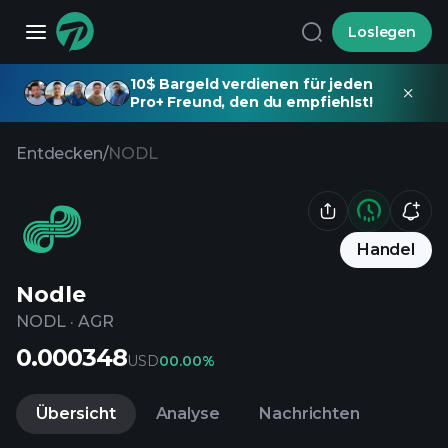
Loslegen
10$ Bargeld verdienen für jeden
Pro+ Freund, den du empfiehlst!
Entdecken
/
NODL
Handel
Nodle
NODL
·
AGR
0.000348
USD
0
0.00%
Übersicht
Analyse
Nachrichten