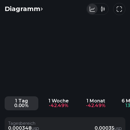
Diagramm
1 Tag
1 Woche
1 Monat
6 
0.00%
-42.49%
-42.49%
1
Tagesbereich
0.000348
0.00035
USD
USD