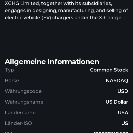
XCHG Limited, together with its subsidiaries,
engages in designing, manufacturing, and selling of
electric vehicle (EV) chargers under the X-Charge
brand name in Europe, the People's Republic of
China, the United States, and internationally. The
company offers direct current (DC) fast chargers
under the C6 series and C7 series; and battery-
integrated DC fast chargers under the Net Zero
Allgemeine Informationen
series and GridLink, as well as software system
upgrades and hardware maintenance services. It
Typ
Common Stock
serves EV manufacturers, energy players, and
Börse
NASDAQ
charge point operators. XCHG Limited was
founded in 2015 and is headquartered in Hamburg,
Währungscode
USD
Germany.
Währungsname
US Dollar
Ländername
USA
Länder-ISO
US