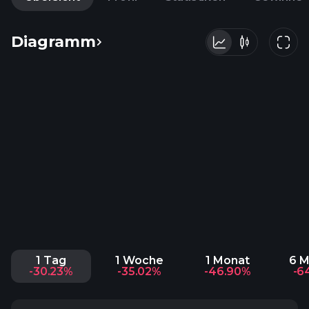
Diagramm
1 Tag
1 Woche
1 Monat
6 
-30.23%
-35.02%
-46.90%
-6