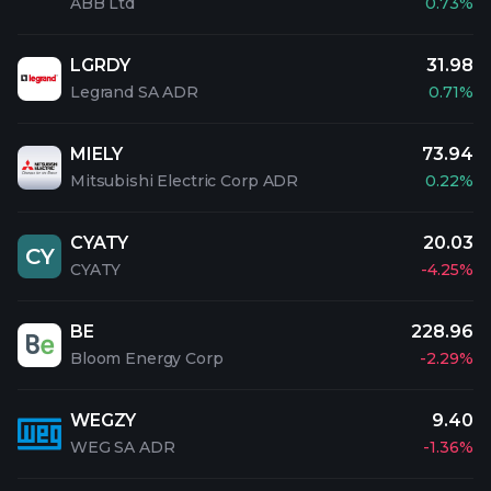
ABB Ltd
0.73%
LGRDY
31.98
Legrand SA ADR
0.71%
MIELY
73.94
Mitsubishi Electric Corp ADR
0.22%
CYATY
20.03
CY
CYATY
-4.25%
BE
228.96
Bloom Energy Corp
-2.29%
WEGZY
9.40
WEG SA ADR
-1.36%