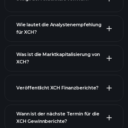
Wie lautet die Analystenempfehlung
für XCH?
XCH
Diagramm
Was ist die Marktkapitalisierung von
XCH?
unsere
Veröffentlicht XCH Finanzberichte?
Liste der Aktien
Finanzberichte von
XCH
Wann ist der nächste Termin für die
XCH Gewinnberichte?