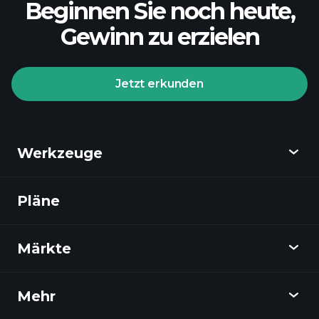
Beginnen Sie noch heute,
Gewinn zu erzielen
Jetzt erkunden
Werkzeuge
Pläne
Entdecken
Playtrade
Märkte
Diagramme
Nachrichten
Mehr
Übersicht
Kalender