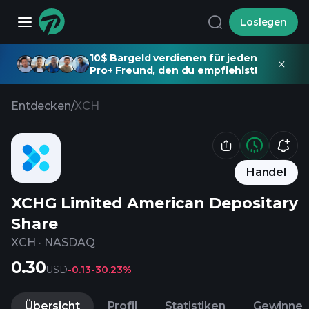
Loslegen
10$ Bargeld verdienen für jeden
Pro+ Freund, den du empfiehlst!
Entdecken
/
XCH
Handel
XCHG Limited American Depositary
Share
XCH
·
NASDAQ
0.30
USD
-0.13
-30.23%
Übersicht
Profil
Statistiken
Gewinne