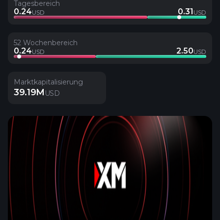
Tagesbereich
0.24
0.31
USD
USD
52 Wochenbereich
0.24
2.50
USD
USD
Marktkapitalisierung
39.19M
USD